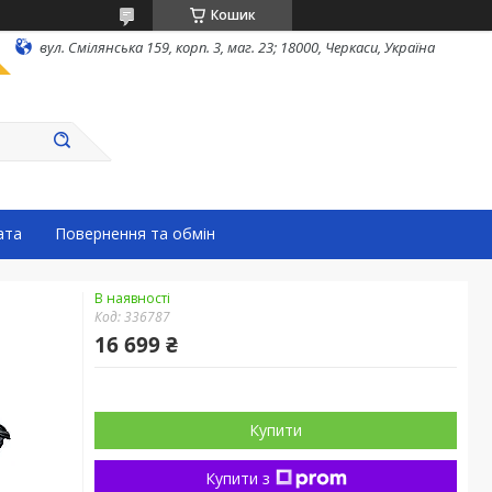
Кошик
вул. Смілянська 159, корп. 3, маг. 23; 18000, Черкаси, Україна
ата
Повернення та обмін
В наявності
Код:
336787
16 699 ₴
Купити
Купити з