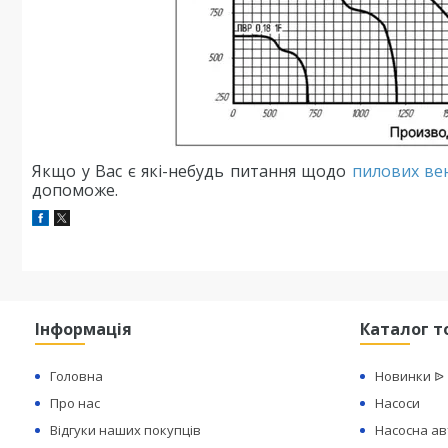
Якщо у Вас є які-небудь питання щодо
пилових ве
допоможе.
Інформація
Каталог т
Головна
Новинки ᐉ
Про нас
Насоси
Відгуки наших покупців
Насосна а