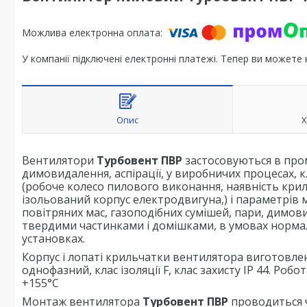
У компанії підключені електронні платежі. Тепер ви можете
Опис
Х
Вентилятори
Турбовент ПВР
застосовуються в пром
димовидалення, аспірації, у виробничих процесах, 
(робоче колесо пилового виконання, наявність кр
ізольований корпус електродвигуна,) і параметрів
повітряних мас, газоподібних сумішей, пари, димов
твердими частинками і домішками, в умовах норма
установках.
Корпус і лопаті крильчатки вентилятора виготовлен
однофазний, клас ізоляції F, клас захисту IP 44. Р
+155°С
Монтаж вентилятора
Турбовент ПВР
проводиться ч