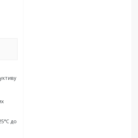
руктиву
их
25°С до