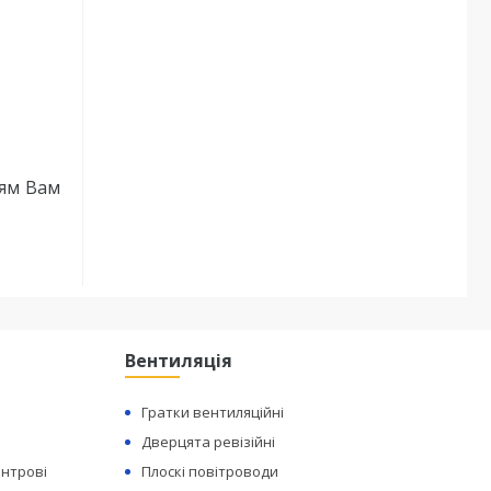
ням Вам
Вентиляція
Гратки вентиляційні
Дверцята ревізійні
ентрові
Плоскі повітроводи