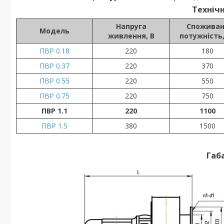
Техніч
Напруга
Спожива
Модель
живлення, В
потужність,
ПВР 0.18
220
180
ПВР 0.37
220
370
ПВР 0.55
220
550
ПВР 0.75
220
750
ПВР 1.1
220
1100
ПВР 1.5
380
1500
Габ