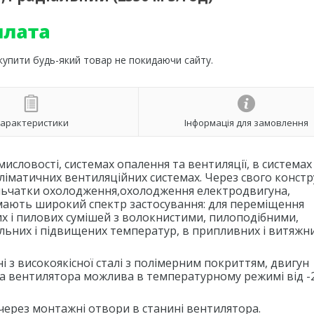
 купити будь-який товар не покидаючи сайту.
арактеристики
Інформація для замовлення
исловості, системах опалення та вентиляції, в системах
кліматичних вентиляційних системах. Через свого конст
ильчатки охолодження,охолодження електродвигуна,
 мають широкий спектр застосування: для переміщення
их і пилових сумішей з волокнистими, пилоподібними,
льних і підвищених температур, в припливних і витяжн
і з високоякісної сталі з полімерним покриттям, двигун
обота вентилятора можлива в температурному режимі від -
ерез монтажні отвори в станині вентилятора.