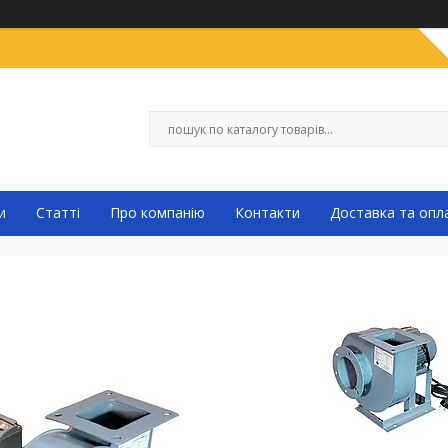
и
Статті
Про компанію
Контакти
Доставка та опл