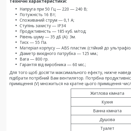
Технічні характеристики:
Напруга при 50 Гц ― 220 ― 240 В;
Потужність 16 Вт;
Споживаний струм ― 0,1 А;
Ступінь захисту ― IP34
Продуктивність ― 185 куб. м/год;
Рівень шуму ― 35 дБ (А): 3м.
Тиск ― 55 Па.
Матеріал корпусу ― ABS пластик (стійкий до ультрафіо
Діаметр вихідного патрубка ― 125 мм.;
Вага ― 800 гр.
Гарантія від виробника ― 60 міс.;
Для того щоб досягти максимального ефекту, нижче навед
підібрати потрібний Вам вентилятор. Потрібна продуктивн
приміщення (V) множиться на кратне цього приміщення числа 
Житлова кімната
Кухня
Ванна кімната
Душова
Туалет