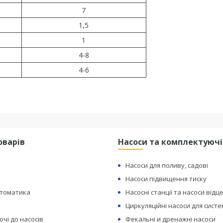
7
1,5
1
4-8
4-6
оварів
Насоси та комплектуючі
Насоси для поливу, садові
Насоси підвищення тиску
втоматика
Насосні станції та насоси відц
Циркуляційні насоси для сист
чі до насосів
Фекальні и дренажні насоси