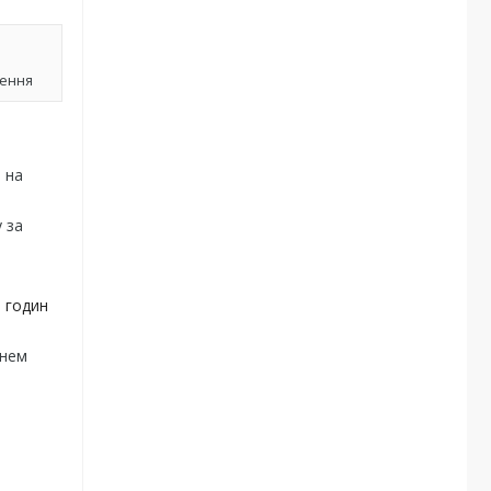
лення
 на
 за
0 годин
внем