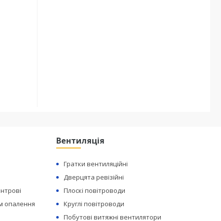
Вентиляція
Гратки вентиляційні
Дверцята ревізійні
ентрові
Плоскі повітроводи
ем опалення
Круглі повітроводи
Побутові витяжні вентилятори