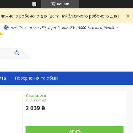
Кошик
йближчого робочого дня [дата найближчого робочого дня].
вул. Смілянська 159, корп. 3, маг. 23; 18000, Черкаси, Україна
ата
Повернення та обмін
В наявності
Код:
334163
2 039 ₴
Купити