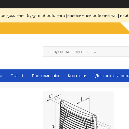
 повідомлення будуть оброблені з [найближчий робочий час] на
и
Статті
Про компанію
Контакти
Доставка та опл