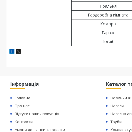
Пральня
Гардеробна кімната
Комора
Гараж
Погріб
Інформація
Каталог т
Головна
Новинки ᐉ
Про нас
Насоси
Відгуки наших покупців
Насосна а
Контакти
Труби
Умови доставки та оплати
Комплектую