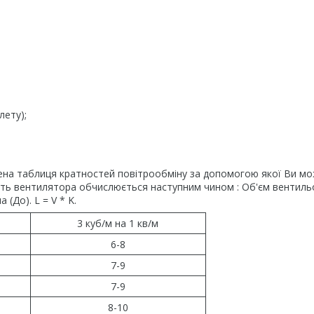
лету);
ена таблиця кратностей повітрообміну за допомогою якої Ви м
ість вентилятора обчислюється наступним чином : Об'єм вентил
(До). L = V * K.
3 куб/м на 1 кв/м
6-8
7-9
7-9
8-10