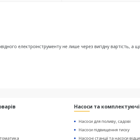
ідного електроінструменту не лише через вигідну вартість, а щ
оварів
Насоси та комплектуючі
Насоси для поливу, садові
Насоси підвищення тиску
втоматика
Насосні станції та насоси відц