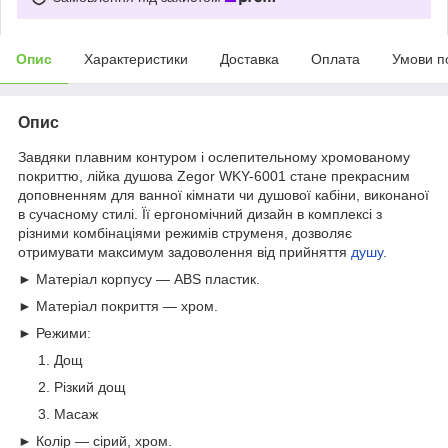
Опис
Характеристики
Доставка
Оплата
Умови п
Опис
Завдяки плавним контуром і ослепительному хромованому
покриттю, лійка душова Zegor WKY-6001 стане прекрасним
доповненням для ванної кімнати чи душової кабіни, виконаної
в сучасному стилі. Її ергономічний дизайн в комплексі з
різними комбінаціями режимів струменя, дозволяє
отримувати максимум задоволення від прийняття
душу
.
► Матеріал корпусу ― ABS пластик.
► Матеріал покриття ― хром.
► Режими:
Дощ
Різкий дощ
Масаж
► Колір ― сірий, хром.