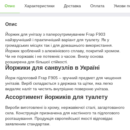
Опис
Характеристики
Доставка
Оплата
Умови п
Опис
Йоржик для унітазу з папероутримувачем Frap F903
найзручніший і практичніший варіант для туалету. Як у
громадських місцях так і для домашнього використання.
Йоржик зроблений з алюмінієвого сплаву, покритий хромом.
Чи не поржавіє і не потемніє з часом. Внизу основа
розширена для більшої стійкості.
Йоржики для санвузлів в Україні
Йорж підлоговий Frap F905 – зручний предмет для чищення
унітазів. Виріб складається з держака та щітки, яка легко
видаляє наліт та чистить внутрішню поверхню унітаза.
Ассортимент йоржиків для туалету
Вироби виготовлені із хрому, нержавіючої сталі, загартованого
скла. Конструкція призначена для настінного та підлогового
розташування. Продукція європейської якості відповідає
заявленим стандартам.