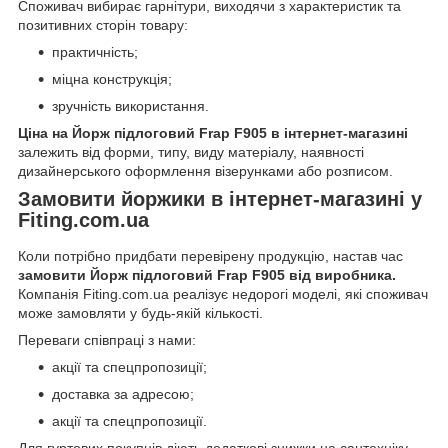
Споживач вибирає гарнітури, виходячи з характеристик та
позитивних сторін товару:
практичність;
міцна конструкція;
зручність використання.
Ціна на Йорж підлоговий Frap F905 в інтернет-магазині
залежить від форми, типу, виду матеріалу, наявності
дизайнерського оформлення візерунками або розписом.
Замовити йоржики в інтернет-магазині у
Fiting.com.ua
Коли потрібно придбати перевірену продукцію, настав час
замовити Йорж підлоговий Frap F905 від виробника.
Компанія Fiting.com.ua реалізує недорогі моделі, які споживач
може замовляти у будь-якій кількості.
Переваги співпраці з нами:
акції та спецпропозиції;
доставка за адресою;
акції та спецпропозиції.
Для гуртових покупців діють додаткові знижки на сантехніку,