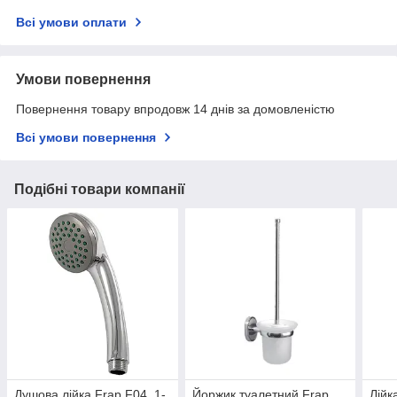
Всі умови оплати
Умови повернення
Повернення товару впродовж 14 днів за домовленістю
Всі умови повернення
Подібні товари компанії
Душова лійка Frap F04, 1-
Йоржик туалетний Frap
Лійк