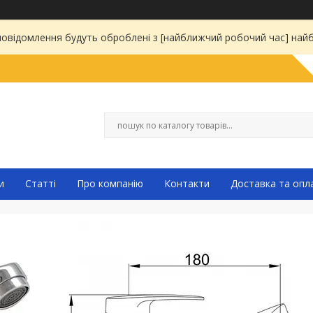
 повідомлення будуть оброблені з [найближчий робочий час] на
и
Статті
Про компанію
Контакти
Доставка та опл