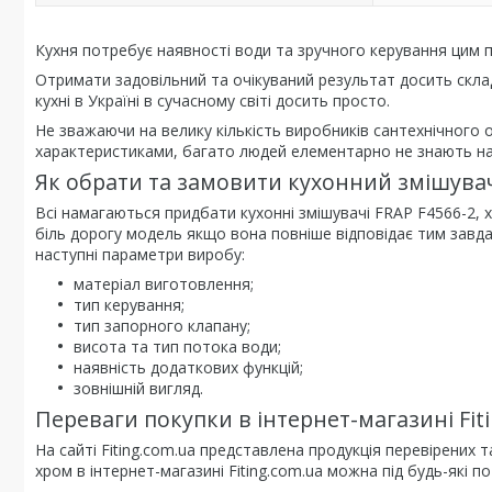
Кухня потребує наявності води та зручного керування цим 
Отримати задовільний та очікуваний результат досить скла
кухні в Україні в сучасному світі досить просто.
Не зважаючи на велику кількість виробників сантехнічного
характеристиками, багато людей елементарно не знають на я
Як обрати та замовити кухонний змішува
Всі намагаються придбати кухонні змішувачі FRAP F4566-2, х
біль дорогу модель якщо вона повніше відповідає тим завда
наступні параметри виробу:
матеріал виготовлення;
тип керування;
тип запорного клапану;
висота та тип потока води;
наявність додаткових функцій;
зовнішній вигляд.
Переваги покупки в інтернет-магазині Fit
На сайті Fiting.com.ua представлена продукція перевірених 
хром в інтернет-магазині Fiting.com.ua можна під будь-які п