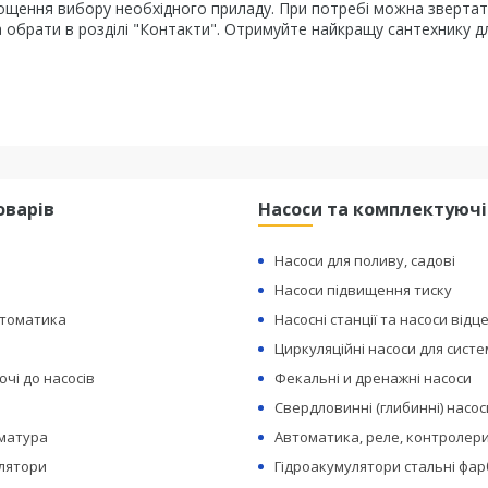
ощення вибору необхідного приладу. При потребі можна звертат
а обрати в розділі "Контакти". Отримуйте найкращу сантехнику д
оварів
Насоси та комплектуючі
Насоси для поливу, садові
Насоси підвищення тиску
втоматика
Насосні станції та насоси відц
Циркуляційні насоси для сист
чі до насосів
Фекальні и дренажні насоси
Свердловинні (глибинні) насос
рматура
Автоматика, реле, контролери
лятори
Гідроакумулятори стальні фар