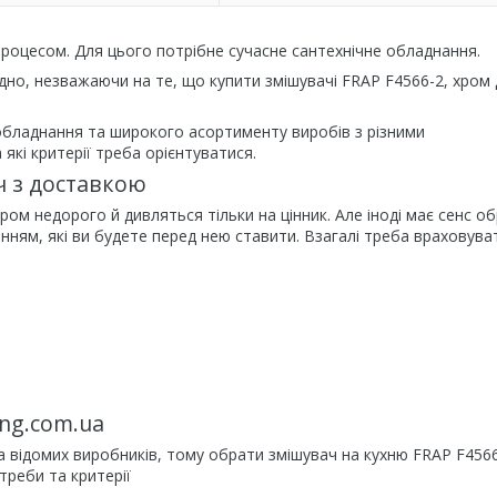
процесом. Для цього потрібне сучасне сантехнічне обладнання.
дно, незважаючи на те, що купити змішувачі FRAP F4566-2, хром
 обладнання та широкого асортименту виробів з різними
кі критерії треба орієнтуватися.
ч з доставкою
ром недорого й дивляться тільки на цінник. Але іноді має сенс о
нням, які ви будете перед нею ставити. Взагалі треба враховува
ing.com.ua
та відомих виробників, тому обрати змішувач на кухню FRAP F4566
отреби та критерії