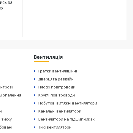
ись за
ля
Вентиляція
Гратки вентиляційні
Дверцята ревізійні
ентрові
Плоскі повітроводи
ем опалення
Круглі повітроводи
Побутові витяжні вентилятори
и
Канальні вентилятори
 тиску
Вентилятори на підшипниках
бовані
Тихі вентилятори