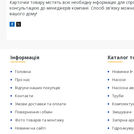
Карточки товару містять всю необхідну інформацію для спр
консультацією до менеджерів компанії. Спосіб зв'язку можн
вашого дому!
Інформація
Каталог т
Головна
Новинки ᐉ
Про нас
Насоси
Відгуки наших покупців
Насосна а
Контакти
Труби
Умови доставки та оплати
Комплектую
Повернення і обмін
Змішувачі
Фото товарів та монтажу
Запірна а
Новини на сайті
Гідроакуму