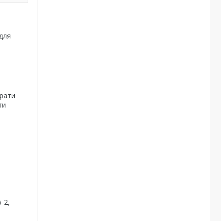
 для
брати
ти
-2,