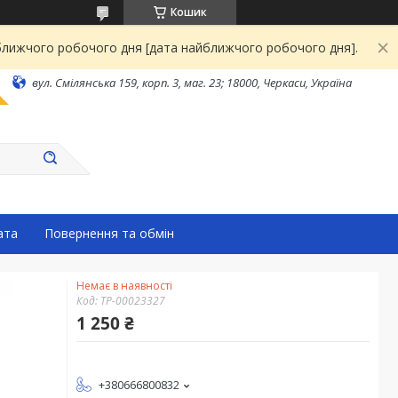
Кошик
йближчого робочого дня [дата найближчого робочого дня].
вул. Смілянська 159, корп. 3, маг. 23; 18000, Черкаси, Україна
ата
Повернення та обмін
Немає в наявності
Код:
ТР-00023327
1 250 ₴
+380666800832