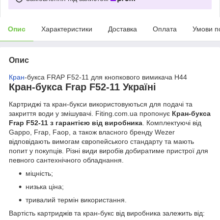
Опис
Характеристики
Доставка
Оплата
Умови п
Опис
Кран
-букса FRAP F52-11 для кнопкового вимикача H44
Кран-букса Frap F52-11 Україні
Картриджі та кран-букси використовуються для подачі та
закриття води у змішувачі. Fiting.com.ua пропонує
Кран-букса
Frap F52-11 з гарантією від виробника
. Комплектуючі від
Gappo, Frap, Faop, а також власного бренду Wezer
відповідають вимогам європейського стандарту та мають
попит у покупців. Різні види виробів добиратиме пристрої для
певного сантехнічного обладнання.
міцність;
низька ціна;
тривалий термін використання.
Вартість картриджів та кран-букс від виробника залежить від: