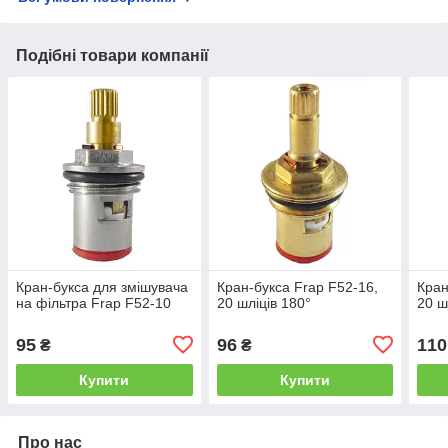
Подібні товари компанії
Кран-букса для змішувача
Кран-букса Frap F52-16,
Кран
на фільтра Frap F52-10
20 шліців 180°
20 ш
95
96
110
₴
₴
Купити
Купити
Про нас