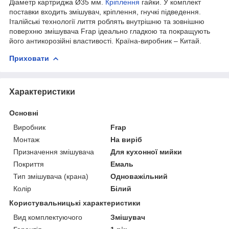
Діаметр картриджа Ø35 мм.
Кріплення
гайки. У комплект
поставки входить змішувач, кріплення, гнучкі підведення.
Італійські технології лиття роблять внутрішню та зовнішню
поверхню змішувача Frap ідеально гладкою та покращують
його антикорозійні властивості. Країна-виробник – Китай.
Приховати
Характеристики
Основні
Виробник
Frap
Монтаж
На виріб
Призначення змішувача
Для кухонної мийки
Покриття
Емаль
Тип змішувача (крана)
Одноважільний
Колір
Білий
Користувальницькі характеристики
Вид комплектуючого
Змішувач