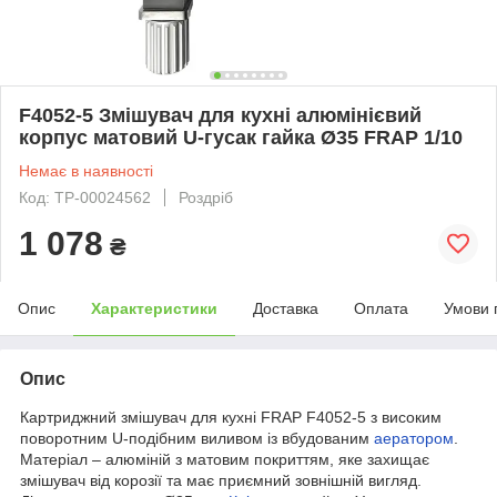
F4052-5 Змішувач для кухні алюмінієвий
корпус матовий U-гусак гайка Ø35 FRAP 1/10
Немає в наявності
Код: ТР-00024562
Роздріб
1 078
₴
Опис
Характеристики
Доставка
Оплата
Умови 
Опис
Картриджний змішувач для кухні FRAP F4052-5 з високим
поворотним U-подібним виливом із вбудованим
аератором
.
Матеріал – алюміній з матовим покриттям, яке захищає
змішувач від корозії та має приємний зовнішній вигляд.