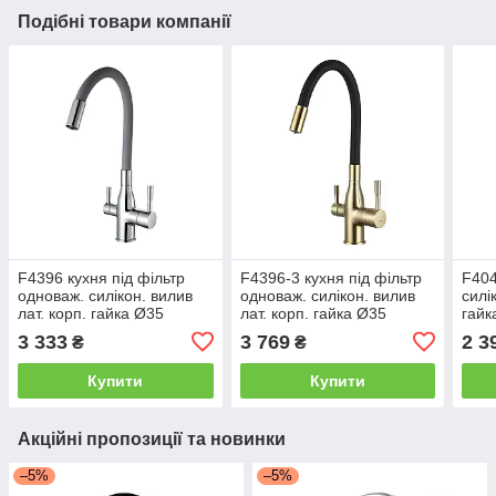
Подібні товари компанії
F4396 кухня під фільтр
F4396-3 кухня під фільтр
F404
одноваж. силiкон. вилив
одноваж. силiкон. вилив
силi
лат. корп. гайка Ø35
лат. корп. гайка Ø35
гайк
(хром/сірий) {10/1}
(сатин золотий/чорний)
золо
3 333
3 769
2 3
₴
₴
{10/1}
Купити
Купити
Акційні пропозиції та новинки
–5%
–5%