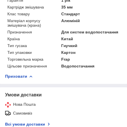
Гарантія
1 рік
Картрідж змішувача
35 мм
Клас товару
Стандарт
Матеріал корпусу
Алюміній
змішувача (крана)
Призначення
Для систем водопостачання
Країна
Китай
Тип гусака
Гнучкий
Тип упаковки
Картон
Торговельна марка
Frap
Цільове призначення
Водопостачання
Приховати
Умови доставки
Нова Пошта
Самовивіз
Всі умови доставки