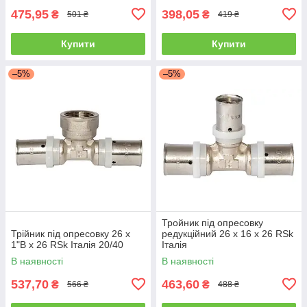
475,95
398,05
₴
₴
501 ₴
419 ₴
Купити
Купити
–5%
–5%
Тройник під опресовку
Трійник під опресовку 26 х
редукційний 26 х 16 х 26 RSk
1"В х 26 RSk Італія 20/40
Італія
В наявності
В наявності
537,70
463,60
₴
₴
566 ₴
488 ₴