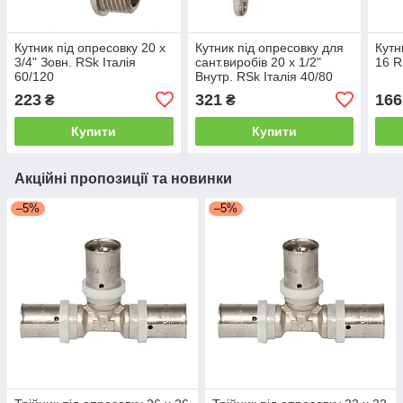
Кутник під опресовку 20 х
Кутник під опресовку для
Кутн
3/4" Зовн. RSk Італія
сант.виробів 20 х 1/2"
16 R
60/120
Внутр. RSk Італія 40/80
223
321
166
₴
₴
Купити
Купити
Акційні пропозиції та новинки
–5%
–5%