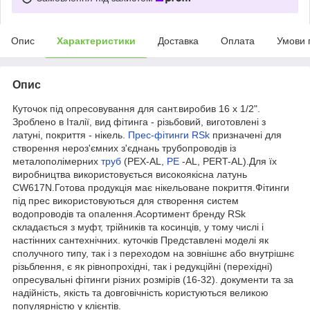
Опис
Характеристики
Доставка
Оплата
Умови 
Опис
Куточок під опресовування для сант.виробив 16 х 1/2".
Зроблено в Італії, вид фітинга - різьбовий, виготовлені з
латуні, покриття - нікель.
Прес-фітинги RSk
призначені для
створення нероз'ємних з'єднань трубопроводів із
металополімерних
труб
(PEX-AL,
PE
-AL, PERT-AL).Для їх
виробництва використовується високоякісна латунь
CW617N.Готова продукція має нікельоване покриття.Фітинги
під прес використовуються для створення систем
водопроводів та опалення.Асортимент бренду RSk
складається з муфт, трійників та косинців, у тому числі і
настінних сантехнічних. куточків Представлені моделі як
сполучного типу, так і з переходом на зовнішнє або внутрішнє
різьблення, є як рівнопрохідні, так і редукційні (перехідні)
опресувальні фітинги різних розмірів (16-32). документи та за
надійність, якість та довговічність користуються великою
популярністю у клієнтів.