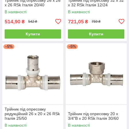
Трійник під опресовку 26 х 26
Трійник під опресовку 32 х 32
х 26 RSk Італія 20/40
х 32 RSk Італія 12/24
В наявності
В наявності
514,90
721,05
₴
₴
542 ₴
759 ₴
Купити
Купити
–5%
–5%
Трійник під опресовку
редукційний 26 х 20 х 26 RSk
Трійник під опресовку 20 х
Італія 25/50
3/4"В х 20 RSk Італія 30/60
В наявності
В наявності