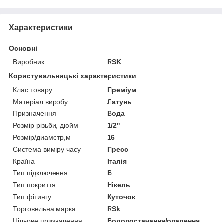
Характеристики
Основні
Виробник
RSK
Користувальницькі характеристики
Клас товару
Преміум
Матеріал виробу
Латунь
Призначення
Вода
Розмір різьби, дюйм
1/2"
Розмір/диаметр,м
16
Система виміру часу
Пресс
Країна
Італія
Тип підключення
В
Тип покриття
Нікель
Тип фітингу
Куточок
Торговельна марка
RSk
Цільове призначення
Водопостачання/опалення