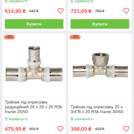
В наявності
В наявності
514,90
721,05
₴
₴
542 ₴
759 ₴
Купити
Купити
–5%
–5%
Трійник під опресовку
редукційний 26 х 20 х 26 RSk
Трійник під опресовку 20 х
Італія 25/50
3/4"В х 20 RSk Італія 30/60
В наявності
В наявності
475,95
398,05
₴
₴
501 ₴
419 ₴