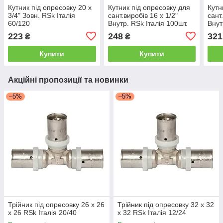
Кутник під опресовку 20 х
Кутник під опресовку для
Кутн
3/4" Зовн. RSk Італія
сант.виробів 16 х 1/2"
сант
60/120
Внутр. RSk Італія 100шт.
Внут
223
248
321
₴
₴
Купити
Купити
Акційні пропозиції та новинки
–5%
–5%
Трійник під опресовку 26 х 26
Трійник під опресовку 32 х 32
х 26 RSk Італія 20/40
х 32 RSk Італія 12/24