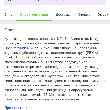
Опис
Характеристики
Доставка
Оплата
Умови 
Опис
Куточок під опресовування 16 х 1/2”. Зроблено в Італії, вид
фітингу – різьбовий, виготовлені з латуні, покриття – нікель.
Прес-фітинги RSk
призначені для створення нероз'ємних
з'єднань трубопроводів із металополімерних
труб
(PEX-AL,
PE-AL, PERT -AL).Для їх виробництва використовується
високоякісна латунь CW617N.Готова продукція має
нікельоване покриття.Фітинги під прес використовуються для
створення систем водопроводів та опалення.Асортимент
бренду RSk складається з
муфт
, трійників і косинців, в тому
числі і настінних сантехнічних куточків. як сполучного типу, так
і з переходом на зовнішнє або внутрішнє різьблення, є як
рівнопрохідні, так і редукційні (перехідні) опресувальні
фітинги різних розмірів (16-32). , якість та довговічність
користуються великою популярністю у клієнтів.
Приховати