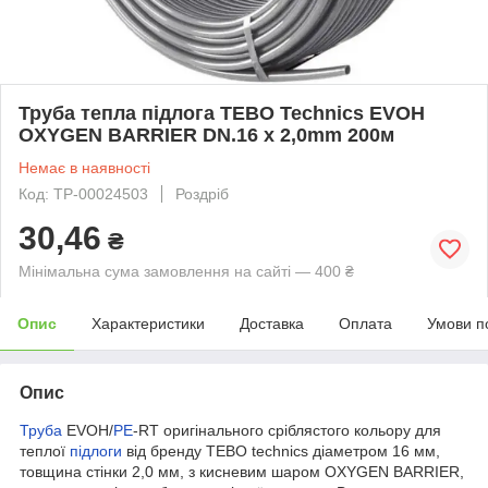
Труба тепла підлога ТEBO Technics EVOH
OXYGEN BARRIER DN.16 x 2,0mm 200м
Немає в наявності
Код: ТР-00024503
Роздріб
30,46
₴
Мінімальна сума замовлення на сайті — 400 ₴
Опис
Характеристики
Доставка
Оплата
Умови п
Опис
Труба
EVOH/
PE
-RT оригінального сріблястого кольору для
теплої
підлоги
від бренду TEBO technics діаметром 16 мм,
товщина стінки 2,0 мм, з кисневим шаром OXYGEN BARRIER,