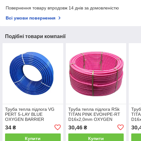
Повернення товару впродовж 14 днів за домовленістю
Всі умови повернення
Подібні товари компанії
Труба тепла підлога VG
Труба тепла підлога RSk
Труб
PERT 5-LAY BLUE
ТITAN PINK EVOH/PE-RT
ТIT
OXYGEN BARRIER
D16x2,0mm OXYGEN
D16
D16x2,0mm 600 м
BARRIER 100м
BAR
34
30,46
30,
₴
₴
Купити
Купити