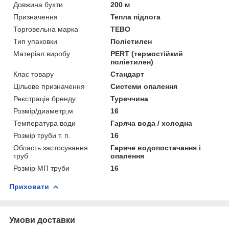
Довжина бухти
200 м
Призначення
Тепла підлога
Торговельна марка
TEBO
Тип упаковки
Поліетилен
Матеріал виробу
PERT (термостійкий
поліетилен)
Клас товару
Стандарт
Цільове призначення
Системи опалення
Реєстрація бренду
Туреччина
Розмір/диаметр,м
16
Температура води
Гаряча вода / холодна
Розмір труби т. п.
16
Область застосування
Гаряче водопостачання і
труб
опалення
Розмір МП труби
16
Приховати
Умови доставки