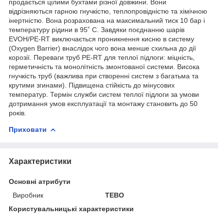
продається цілими бухтами різної довжини. Вони
відрізняються гарною гнучкістю, теплопровідністю та хімічною
інертністю. Вона розрахована на максимальний тиск 10 бар і
температуру рідини в 95˚ С. Завдяки поєднанню шарів
ЕVOH/PE-RT виключається проникнення кисню в систему
(Oxygen Barrier) внаслідок чого вона менше схильна до дії
корозії. Переваги труб PE-RT для теплої підлоги: міцність,
герметичність та монолітність змонтованої системи. Висока
гнучкість труб (важлива при створенні систем з багатьма та
крутими згинами). Підвищена стійкість до мінусових
температур. Термін служби систем теплої підлоги за умови
дотримання умов експлуатації та монтажу становить до 50
років.
Приховати
Характеристики
Основні атрибути
Виробник
ТЕВО
Користувальницькі характеристики