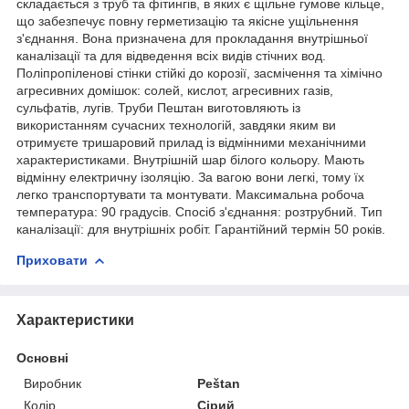
складається з труб та фітингів, в яких є щільне гумове кільце,
що забезпечує повну герметизацію та якісне ущільнення
з'єднання. Вона призначена для прокладання внутрішньої
каналізації та для відведення всіх видів стічних вод.
Поліпропіленові стінки стійкі до корозії, засмічення та хімічно
агресивних домішок: солей, кислот, агресивних газів,
сульфатів, лугів. Труби Пештан виготовляють із
використанням сучасних технологій, завдяки яким ви
отримуєте тришаровий прилад із відмінними механічними
характеристиками. Внутрішній шар білого кольору. Мають
відмінну електричну ізоляцію. За вагою вони легкі, тому їх
легко транспортувати та монтувати. Максимальна робоча
температура: 90 градусів. Спосіб з'єднання: розтрубний. Тип
каналізації: для внутрішніх робіт. Гарантійний термін 50 років.
Приховати
Характеристики
Основні
Виробник
Peštan
Колір
Сірий