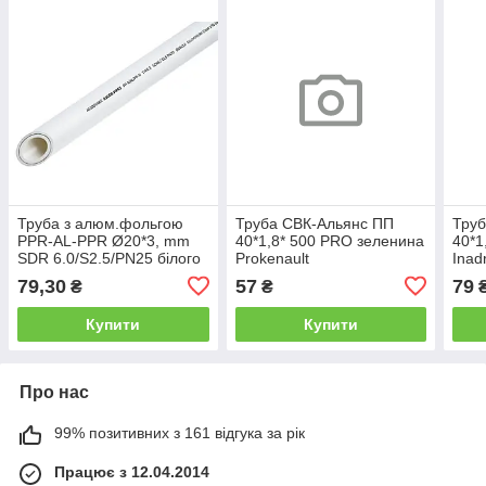
Труба з алюм.фольгою
Труба СВК-Альянс ПП
Труб
PPR-AL-PPR Ø20*3, mm
40*1,8* 500 PRO зеленина
40*1
SDR 6.0/S2.5/PN25 білого
Prokenault
Inad
кольору 2/40 м ASCO®
79,30
57
79
₴
₴
Купити
Купити
Про нас
99% позитивних з 161 відгука за рік
Працює з 12.04.2014