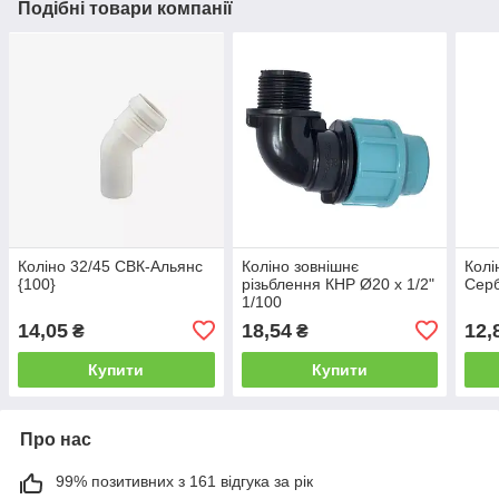
Подібні товари компанії
Коліно 32/45 СВК-Альянс
Коліно зовнішнє
Колі
{100}
різьблення КНР Ø20 х 1/2"
Серб
1/100
14,05
18,54
12,
₴
₴
Купити
Купити
Про нас
99% позитивних з 161 відгука за рік