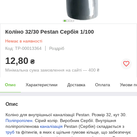
Коліно 32/30 Pestan Сербія 1/100
Немає в наявності
Код: ТР-00013364
Роздріб
12,80
₴
Мінімальна сума замовлення на сайті — 400 ₴
Опис
Характеристики
Доставка
Оплата
Умови п
Опис
Коліно для внутрішньої каналізації Pestan. Розмір 32, кут 30.
Поліпропілен
. Сірий колір. Виробник Сербії. Внутрішня
поліпропіленова
каналізація
Pestan (Сербія) складається з
труб
та фітингів, в яких є щільне гумове кільце, що забезпечує