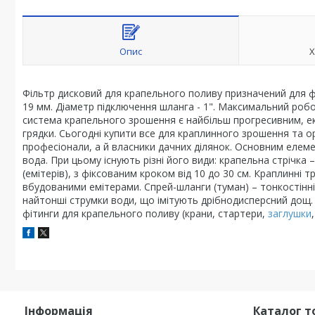
Опис
Х
Фільтр дисковий для крапельного поливу призначений для фі
19 мм. Діаметр підключення шланга - 1". Максимальний робоч
система крапельного зрошення є найбільш прогресивним, ек
грядки. Сьогодні купити все для краплинного зрошення та 
професіонали, а й власники дачних ділянок. Основним елем
вода. При цьому існують різні його види: крапельна стрічк
(емітерів), з фіксованим кроком від 10 до 30 см. Краплинні
вбудованими емітерами. Спрей-шланги (туман) – тонкостінні
найтонші струмки води, що імітують дрібнодисперсний дощ. Ї
фітинги для крапельного поливу (крани, стартери,
заглушки
Інформація
Каталог т