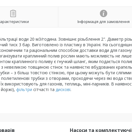
арактеристики
Інформація для замовлення
льтрації води 20 м3/година. Зовнішнє різьблення 2". Діаметр різ
ий тиск 3 бар. Виготовлено із пластику в Україні. На сьогоднішн
ономічним та раціональним способом доставки води для газону,
організувати краплинний полив рослин мають можливість не лише
ентом краплинного поливу є гнучкий шланг, яким подається поли
а – з невеликою товщиною стінок та наявністю вбудованих крапел
 трубки – з більш товстою стінкою, при цьому можуть бути сліпими
 поліетиленові трубки з отворами, проходячи через які вода ст
х використовують для газонів, теплиць, міні-парників. В наявнос
, йоржі),
фільтри
сітчасті та
дискові
.
оварів
Насоси та комплектуючі