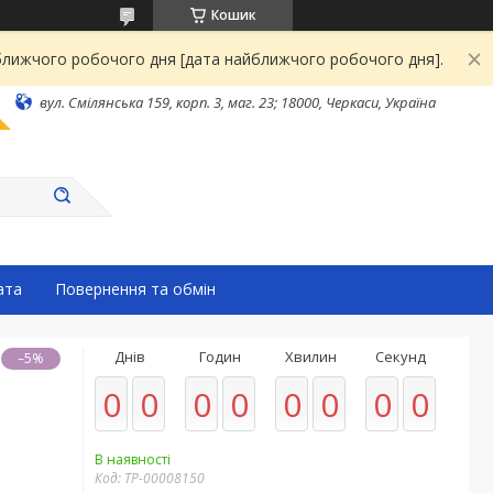
Кошик
йближчого робочого дня [дата найближчого робочого дня].
вул. Смілянська 159, корп. 3, маг. 23; 18000, Черкаси, Україна
ата
Повернення та обмін
Днів
Годин
Хвилин
Секунд
–5%
0
0
0
0
0
0
0
0
В наявності
Код:
ТР-00008150