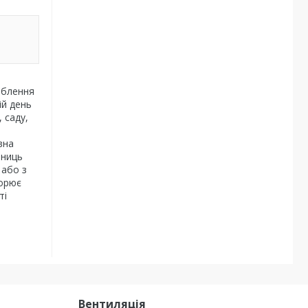
ьблення
ій день
 саду,
вна
ьниць
 або з
ворює
ті
Вентиляція