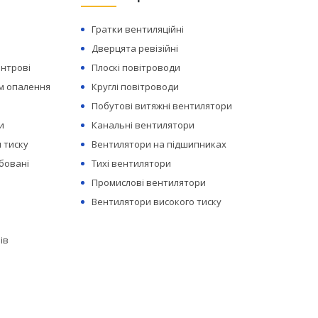
Гратки вентиляційні
Дверцята ревізійні
ентрові
Плоскі повітроводи
ем опалення
Круглі повітроводи
Побутові витяжні вентилятори
и
Канальні вентилятори
 тиску
Вентилятори на підшипниках
бовані
Тихі вентилятори
Промислові вентилятори
Вентилятори високого тиску
ів