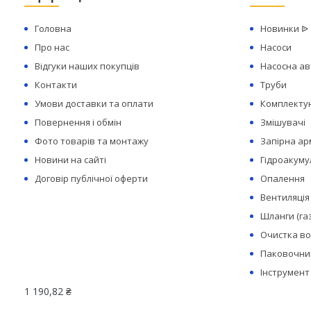
Головна
Новинки ᐉ
Про нас
Насоси
Відгуки наших покупців
Насосна а
Контакти
Труби
Умови доставки та оплати
Комплектую
Повернення і обмін
Змішувачі
Фото товарів та монтажу
Запірна а
Новини на сайті
Гідроакуму
Договір публічної оферти
Опалення
Вентиляція
Шланги (га
Очистка в
Паковочний
Інструмент
1 190,82 ₴