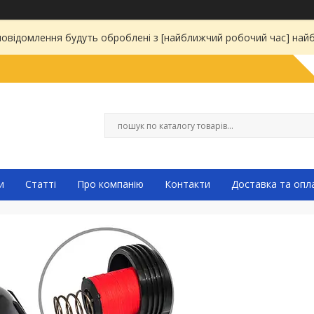
 повідомлення будуть оброблені з [найближчий робочий час] на
и
Статті
Про компанію
Контакти
Доставка та опл