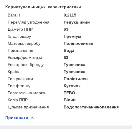
Користувальницькі характеристики
Вага, г
0,2115
Перегляд узгодження
Редукційний
Діаметр ППР
63
Клас товару
Преміум
Матеріал виробу
Поліпропилен
Призначення
Вода
Розмір/диаметр,м
63
Реєстрація бренду
Туреччина
Країна
Туреччина
Тип упаковки
Поліетилен
Тип фітингу
Куточок
Торговельна марка
TEBO
Колір ППР
Білий
Цільове призначення
Водопостачання/опалення
Приховати