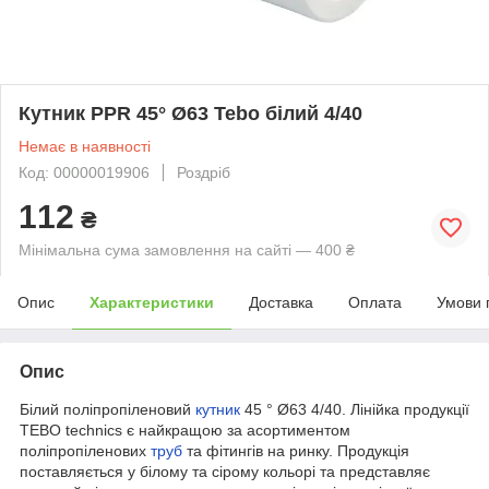
Кутник PPR 45° Ø63 Tebo білий 4/40
Немає в наявності
Код: 00000019906
Роздріб
112
₴
Мінімальна сума замовлення на сайті — 400 ₴
Опис
Характеристики
Доставка
Оплата
Умови 
Опис
Білий поліпропіленовий
кутник
45 ° Ø63 4/40. Лінійка продукції
ТЕВО technics є найкращою за асортиментом
поліпропіленових
труб
та фітингів на ринку. Продукція
поставляється у білому та сірому кольорі та представляє