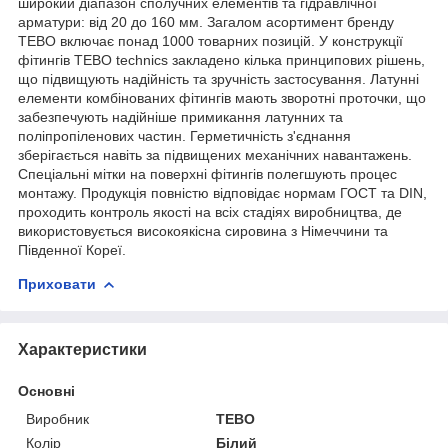
широкий діапазон сполучних елементів та гідравлічної
арматури: від 20 до 160 мм. Загалом асортимент бренду
ТЕВО включає понад 1000 товарних позицій. У конструкції
фітингів ТЕВО technics закладено кілька принципових рішень,
що підвищують надійність та зручність застосування. Латунні
елементи комбінованих фітингів мають зворотні проточки, що
забезпечують надійніше примикання латунних та
поліпропіленових частин. Герметичність з'єднання
зберігається навіть за підвищених механічних навантажень.
Спеціальні мітки на поверхні фітингів полегшують процес
монтажу. Продукція повністю відповідає нормам ГОСТ та DIN,
проходить контроль якості на всіх стадіях виробництва, де
використовується високоякісна сировина з Німеччини та
Південної Кореї.
Приховати
Характеристики
Основні
Виробник
ТЕВО
Колір
Білий