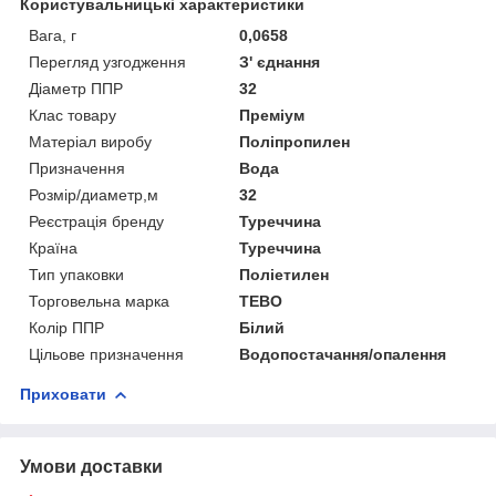
Користувальницькі характеристики
Вага, г
0,0658
Перегляд узгодження
З' єднання
Діаметр ППР
32
Клас товару
Преміум
Матеріал виробу
Поліпропилен
Призначення
Вода
Розмір/диаметр,м
32
Реєстрація бренду
Туреччина
Країна
Туреччина
Тип упаковки
Поліетилен
Торговельна марка
TEBO
Колір ППР
Білий
Цільове призначення
Водопостачання/опалення
Приховати
Умови доставки