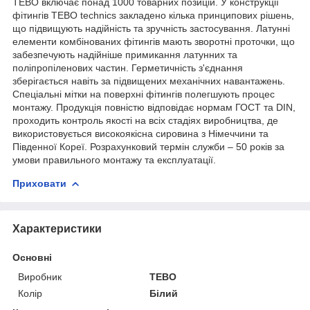
ТЕВО включає понад 1000 товарних позицій. У конструкції
фітингів ТЕВО technics закладено кілька принципових рішень,
що підвищують надійність та зручність застосування. Латунні
елементи комбінованих фітингів мають зворотні проточки, що
забезпечують надійніше примикання латунних та
поліпропіленових частин. Герметичність з'єднання
зберігається навіть за підвищених механічних навантажень.
Спеціальні мітки на поверхні фітингів полегшують процес
монтажу. Продукція повністю відповідає нормам ГОСТ та DIN,
проходить контроль якості на всіх стадіях виробництва, де
використовується високоякісна сировина з Німеччини та
Південної Кореї. Розрахунковий термін служби – 50 років за
умови правильного монтажу та експлуатації.
Приховати
Характеристики
Основні
Виробник
ТЕВО
Колір
Білий