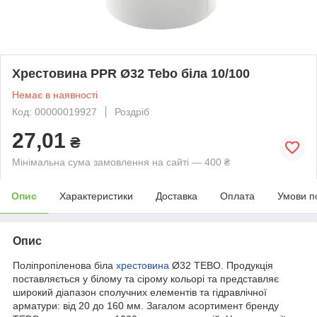
Хрестовина PPR Ø32 Tebo біла 10/100
Немає в наявності
Код: 00000019927
Роздріб
27,01
₴
Мінімальна сума замовлення на сайті — 400 ₴
Опис
Характеристики
Доставка
Оплата
Умови п
Опис
Поліпропіленова біла
хрестовина
Ø32 TEBO. Продукція
поставляється у білому та сірому кольорі та представляє
широкий діапазон сполучних елементів та гідравлічної
арматури: від 20 до 160 мм. Загалом асортимент бренду