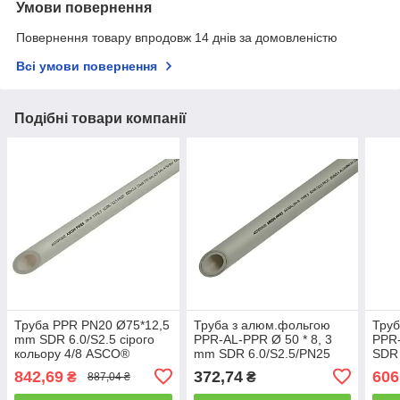
Умови повернення
Повернення товару впродовж 14 днів за домовленістю
Всі умови повернення
Подібні товари компанії
Труба PPR PN20 Ø75*12,5
Труба з алюм.фольгою
Труб
mm SDR 6.0/S2.5 сірого
PPR-AL-PPR Ø 50 * 8, 3
PPR-
кольору 4/8 ASCO®
mm SDR 6.0/S2.5/PN25
SDR 
сірого кольору 4/20
коль
842,69
372,74
606
₴
₴
887,04 ₴
ASCO®