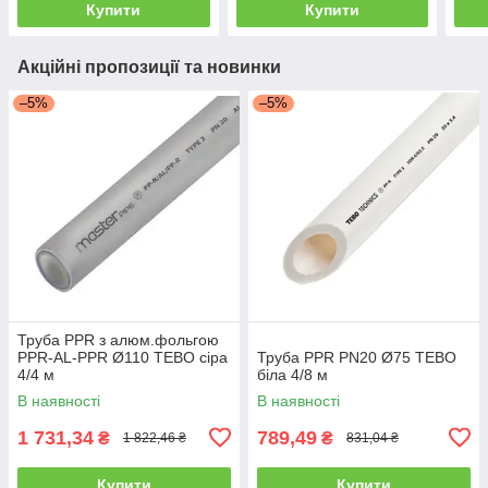
Купити
Купити
Акційні пропозиції та новинки
–5%
–5%
Труба PPR з алюм.фольгою
PPR-AL-PPR Ø110 TEBO сіра
Труба PPR PN20 Ø75 TEBO
4/4 м
біла 4/8 м
В наявності
В наявності
1 731,34
789,49
₴
₴
1 822,46 ₴
831,04 ₴
Купити
Купити