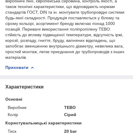
виробничі лінії, європейська сировина, контроль якості, а
також технічні характеристики, що відповідають нормам
стандартів ГОСТ, DIN та ін. монтувати трубопровідні системи
будь-якої складності. Продукція поставляється у білому та
сірому кольорі, асортимент бренду включає понад 1000
позицій. Переваги використання поліпропілену ТЕВО:
стійкість до впливу підвищеної температури, відсутність іржі,
корозії, розпаду, гниття, бруду, вапняних відкладень, що
запобігає зменшенню внутрішнього діаметру, невелика вага,
простий монтаж, легке приєднання до трубопроводів з інших
матеріалів.
Приховати
Характеристики
Основні
Виробник
ТЕВО
Колір
Сірий
Користувальницькі характеристики
Тиск
20 bar