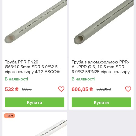
Труба PPR PN20
Труба з алюм.фольгою PPR-
Ø63*10,5mm SDR 6.0/S2.5
AL-PPR Ø 6, 10,5 mm SDR
сірого кольору 4/12 ASCO®
6.0/S2.5/PN25 сірого кольору
4/12 ASCO®
В наявності
В наявності
532
606,05
₴
₴
560 ₴
637,95 ₴
Купити
Купити
–5%