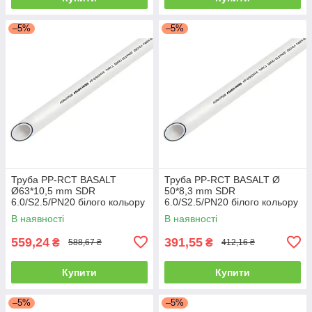
–5%
–5%
Труба PP-RCT BASALT
Труба PP-RCT BASALT Ø
Ø63*10,5 mm SDR
50*8,3 mm SDR
6.0/S2.5/PN20 білого кольору
6.0/S2.5/PN20 білого кольору
4/12 м ASCO®
4/20 м ASCO®
В наявності
В наявності
559,24
391,55
₴
₴
588,67 ₴
412,16 ₴
Купити
Купити
–5%
–5%