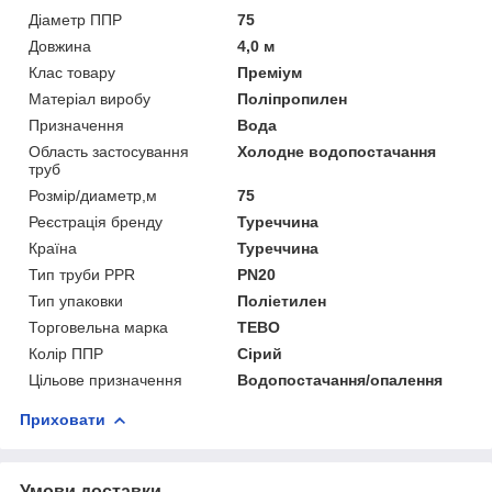
Діаметр ППР
75
Довжина
4,0 м
Клас товару
Преміум
Матеріал виробу
Поліпропилен
Призначення
Вода
Область застосування
Холодне водопостачання
труб
Розмір/диаметр,м
75
Реєстрація бренду
Туреччина
Країна
Туреччина
Тип труби PPR
PN20
Тип упаковки
Поліетилен
Торговельна марка
TEBO
Колір ППР
Сірий
Цільове призначення
Водопостачання/опалення
Приховати
Умови доставки