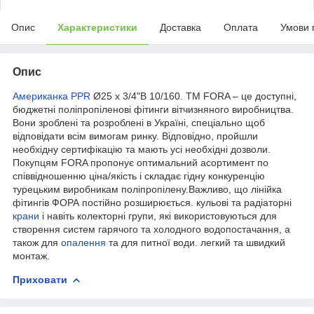
Опис
Характеристики
Доставка
Оплата
Умови 
Опис
Американка PPR
Ø25 х 3/4"В 10/160. ТМ FORA – це доступні,
бюджетні поліпропіленові фітинги вітчизняного виробництва.
Вони зроблені та розроблені в Україні, спеціально щоб
відповідати всім вимогам ринку. Відповідно, пройшли
необхідну сертифікацію та мають усі необхідні дозволи.
Покупцям FORA пропонує оптимальний асортимент по
співвідношенню ціна/якість і складає гідну конкуренцію
турецьким виробникам поліпропілену.Важливо, що лінійка
фітингів ФОРА постійно розширюється. кульові та радіаторні
крани
і навіть колекторні групи, які використовуються для
створення систем гарячого та холодного водопостачання, а
також для
опалення
та для питної води. легкий та швидкий
монтаж.
Приховати