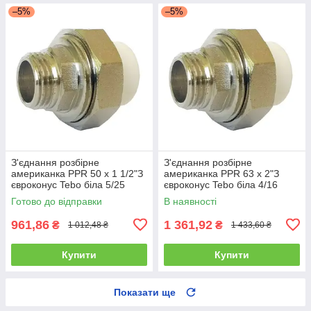
–5%
–5%
З'єднання розбірне
З'єднання розбірне
американка PPR 50 х 1 1/2"З
американка PPR 63 х 2"З
євроконус Tebo біла 5/25
євроконус Tebo біла 4/16
Готово до відправки
В наявності
961,86
1 361,92
₴
₴
1 012,48 ₴
1 433,60 ₴
Купити
Купити
Показати ще