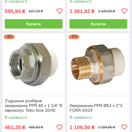
В наявності
В наявності
595,84
1 361,92
₴
₴
627,20 ₴
1 433,60 ₴
Купити
Купити
–5%
–5%
З'єднання розбірне
американка PPR 40 х 1 1/4" В
Американка PPR Ø63 х 2"З
євроконус Tebo біла 10/40
FORA 10/24
В наявності
В наявності
461,35
1 106,56
₴
₴
485,63 ₴
1 164,80 ₴