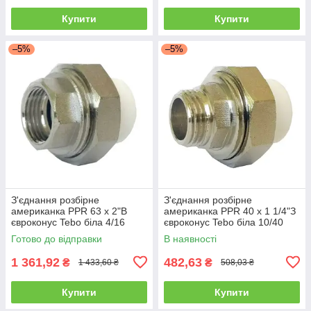
Купити
Купити
–5%
–5%
З'єднання розбірне
З'єднання розбірне
американка PPR 63 х 2"В
американка PPR 40 х 1 1/4"З
євроконус Tebo біла 4/16
євроконус Tebo біла 10/40
Готово до відправки
В наявності
1 361,92
482,63
₴
₴
1 433,60 ₴
508,03 ₴
Купити
Купити