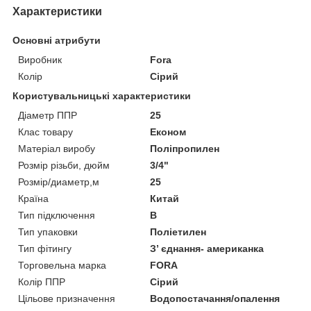
Характеристики
Основні атрибути
Виробник
Fora
Колір
Сірий
Користувальницькі характеристики
Діаметр ППР
25
Клас товару
Економ
Матеріал виробу
Поліпропилен
Розмір різьби, дюйм
3/4"
Розмір/диаметр,м
25
Країна
Китай
Тип підключення
В
Тип упаковки
Поліетилен
Тип фітингу
З’ єднання- американка
Торговельна марка
FORA
Колір ППР
Сірий
Цільове призначення
Водопостачання/опалення