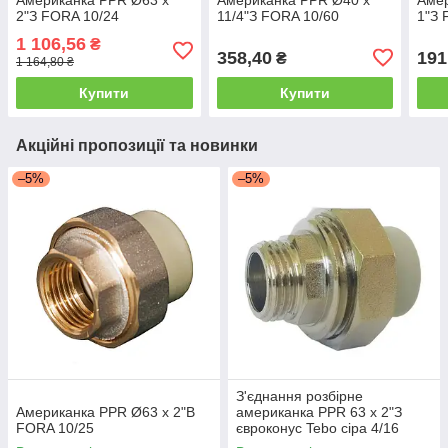
2"З FORA 10/24
11/4"З FORA 10/60
1"З 
1 106,56
₴
358,40
191
₴
1 164,80 ₴
Купити
Купити
Акційні пропозиції та новинки
–5%
–5%
З'єднання розбірне
Американка PPR Ø63 х 2"В
американка PPR 63 х 2"З
FORA 10/25
євроконус Tebo сіра 4/16