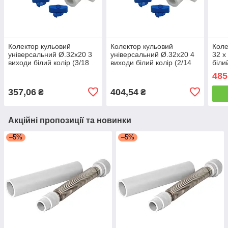
Колектор кульовий
Колектор кульовий
Коле
універсальний Ø.32x20 3
універсальний Ø.32x20 4
32 х
виходи білий колір (3/18
виходи білий колір (2/14
біли
шт.) ASCO®
шт.) ASCO®
485
357,06
404,54
₴
₴
Акційні пропозиції та новинки
–5%
–5%