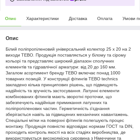
Опис
Характеристики
Доставка
Оплата
Умови п
Опис
Білий поліпропіленовий універсальний колектор 25 х 20 на 2
виходи TEBO. Продукція поставляється у білому та сірому
кольорі та представляє широкий діапазон сполучних
елементів та гідравлічної арматури: від 20 до 160 мм.
Загалом асортимент бренду ТЕВО включає понад 1000
товарних позицій. У конструкції фітингів ТЕВО technics
закладено кілька принципових рішень, що підвищують
надійність та зручність застосування. Латунні елементи
комбінованих фітингів мають зворотні проточки, що
забезпечують надійніше примикання латунних та
поліпропіленових частин. Герметичність з'єднання
зберігається навіть за підвищених механічних навантажень.
Спеціальні мітки на поверхні фітингів полегшують процес
монтажу. Продукція повністю відповідає нормам ГОСТ та DIN,
проходить контроль якості на всіх стадіях виробництва, де
використовується високоякісна сировина з Німеччини та