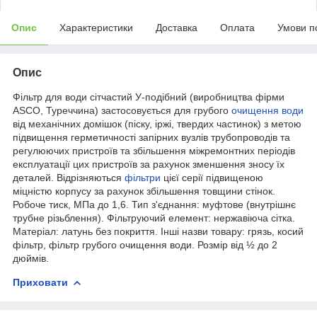
Опис
Характеристики
Доставка
Оплата
Умови п
Опис
Фільтр для води сітчастий У-подібний (виробництва фірми
ASCO, Туреччина) застосовується для грубого
очищення води
від механічних домішок (піску, іржі, твердих частинок) з метою
підвищення герметичності запірних вузлів трубопроводів та
регулюючих пристроїв та збільшення міжремонтних періодів
експлуатації цих пристроїв за рахунок зменшення зносу їх
деталей. Відрізняються
фільтри
цієї серії підвищеною
міцністю корпусу за рахунок збільшення товщини стінок.
Робоче тиск, МПа до 1,6. Тип з'єднання: муфтове (внутрішнє
трубне різьблення). Фільтруючий елемент: нержавіюча сітка.
Матеріал: латунь без покриття. Інші назви товару: грязь, косий
фільтр, фільтр грубого очищення води. Розмір від ½ до 2
дюймів.
Приховати