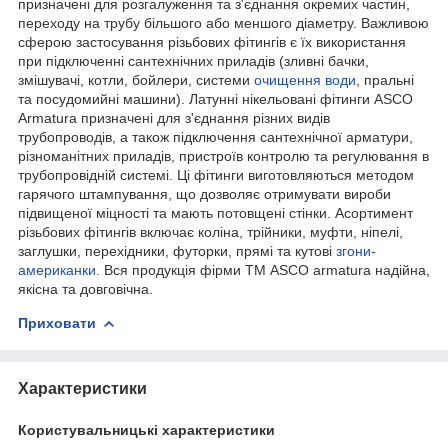
призначені для розгалуження та з'єднання окремих частин,
переходу на трубу більшого або меншого діаметру. Важливою
сферою застосування різьбових фітингів є їх використання
при підключенні сантехнічних приладів (зливні бачки,
змішувачі, котли, бойлери, системи
очищення води
, пральні
та посудомийні машини). Латунні нікельовані фітинги ASCO
Armatura призначені для з'єднання різних видів
трубопроводів, а також підключення сантехнічної арматури,
різноманітних приладів, пристроїв контролю та регулювання в
трубопровідній системі. Ці фітинги виготовляються методом
гарячого штампування, що дозволяє отримувати вироби
підвищеної міцності та мають потовщені стінки. Асортимент
різьбових фітингів включає коліна, трійники, муфти, ніпелі,
заглушки, перехідники, футорки, прямі та кутові
згони-
американки
. Вся продукція фірми ТМ ASCO armatura надійна,
якісна та довговічна.
Приховати
Характеристики
Користувальницькі характеристики