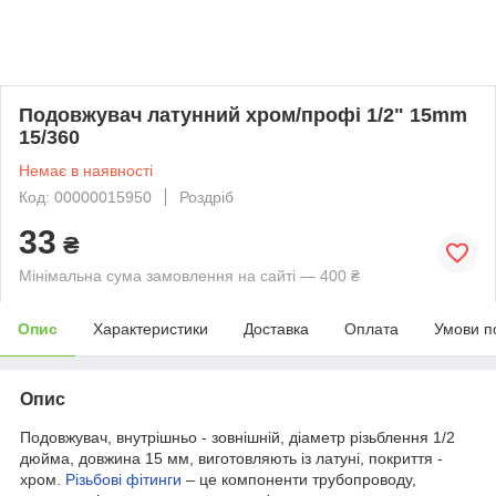
Подовжувач латунний хром/профі 1/2" 15mm
15/360
Немає в наявності
Код: 00000015950
Роздріб
33
₴
Мінімальна сума замовлення на сайті — 400 ₴
Опис
Характеристики
Доставка
Оплата
Умови п
Опис
Подовжувач, внутрішньо - зовнішній, діаметр різьблення 1/2
дюйма, довжина 15 мм, виготовляють із латуні, покриття -
хром.
Різьбові фітинги
– це компоненти трубопроводу,