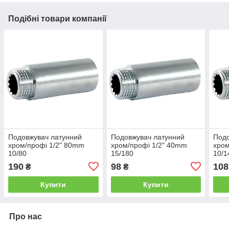
Подібні товари компанії
Подовжувач латунний
Подовжувач латунний
Подо
хром/профі 1/2" 80mm
хром/профі 1/2" 40mm
хром
10/80
15/180
10/1
190
98
108
₴
₴
Купити
Купити
Про нас