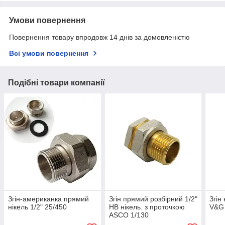
Умови повернення
Повернення товару впродовж 14 днів за домовленістю
Всі умови повернення
Подібні товари компанії
Згін-американка прямий
Згін прямий розбірний 1/2"
Згін
нікель 1/2" 25/450
НВ нікель. з проточкою
V&G
ASCO 1/130