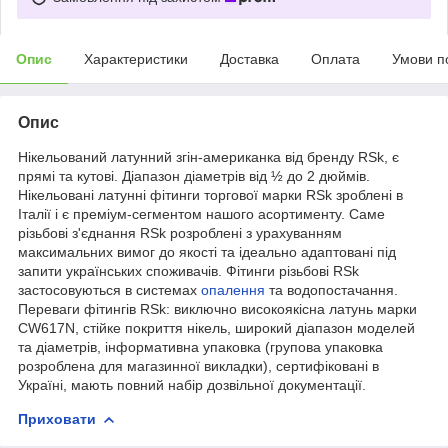
Опис
Характеристики
Доставка
Оплата
Умови п
Опис
Нікельований латунний згін-американка від бренду RSk, є
прямі та кутові. Діапазон діаметрів від ½ до 2 дюймів.
Нікельовані латунні фітинги торгової марки RSk зроблені в
Італії і є преміум-сегментом нашого асортименту. Саме
різьбові з'єднання RSk розроблені з урахуванням
максимальних вимог до якості та ідеально адаптовані під
запити українських споживачів. Фітинги різьбові RSk
застосовуються в системах
опалення
та водопостачання.
Переваги фітингів RSk: виключно високоякісна латунь марки
CW617N, стійке покриття нікель, широкий діапазон моделей
та діаметрів, інформативна упаковка (групова упаковка
розроблена для магазинної викладки), сертифіковані в
Україні, мають повний набір дозвільної документації.
Приховати