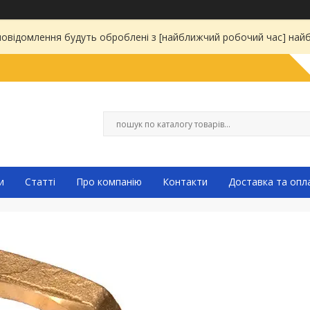
 повідомлення будуть оброблені з [найближчий робочий час] на
и
Статті
Про компанію
Контакти
Доставка та опл