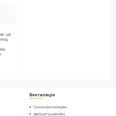
ві. Ця
Бренд
мах
х
Вентиляція
Гратки вентиляційні
Дверцята ревізійні