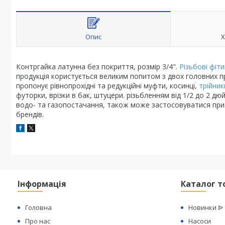
Опис
Х
Контргайка латунна без покриття, розмір 3/4".
Різьбові фіти
продукція користується великим попитом з двох головних пр
пропонує рівнопрохідні та редукційні муфти, косинці,
трійник
футорки, врізки в бак, штуцери. різьбленням від 1/2 до 2 
водо- та газопостачання, також може застосовуватися при п
брендів.
Інформація
Каталог т
Головна
Новинки ᐉ
Про нас
Насоси