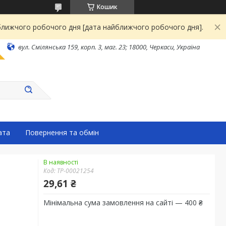
Кошик
йближчого робочого дня [дата найближчого робочого дня].
вул. Смілянська 159, корп. 3, маг. 23; 18000, Черкаси, Україна
ата
Повернення та обмін
В наявності
Код:
ТР-00021254
29,61 ₴
Мінімальна сума замовлення на сайті — 400 ₴