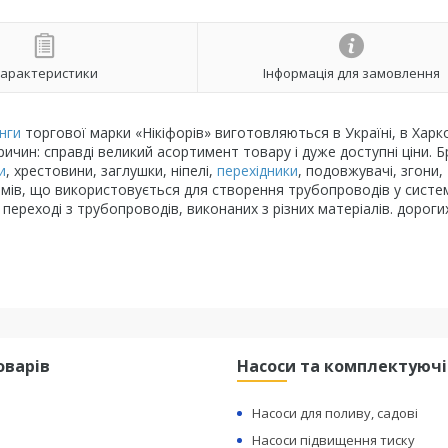
арактеристики
Інформація для замовлення
нги
торгової марки «Нікіфорів» виготовляються в Україні, в Харко
ичин: справді великий асортимент товару і дуже доступні ціни. 
и
, хрестовини, заглушки, ніпелі,
перехідники
, подовжувачі, згони,
дюймів, що використовується для створення трубопроводів у систе
ереході з трубопроводів, виконаних з різних матеріалів. дороги
оварів
Насоси та комплектуючі
Насоси для поливу, садові
Насоси підвищення тиску