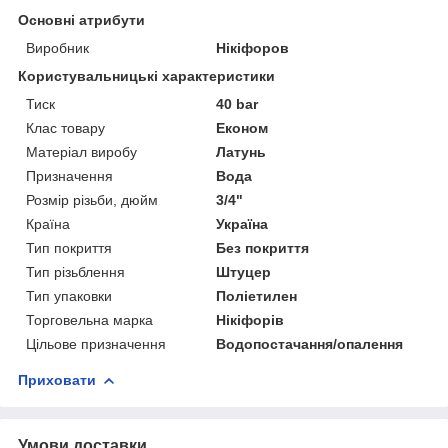
Основні атрибути
Виробник
Нікіфоров
Користувальницькі характеристики
Тиск
40 bar
Клас товару
Економ
Матеріал виробу
Латунь
Призначення
Вода
Розмір різьби, дюйм
3/4"
Країна
Україна
Тип покриття
Без покриття
Тип різьблення
Штуцер
Тип упаковки
Поліетилен
Торговельна марка
Нікіфорів
Цільове призначення
Водопостачання/опалення
Приховати
Умови доставки