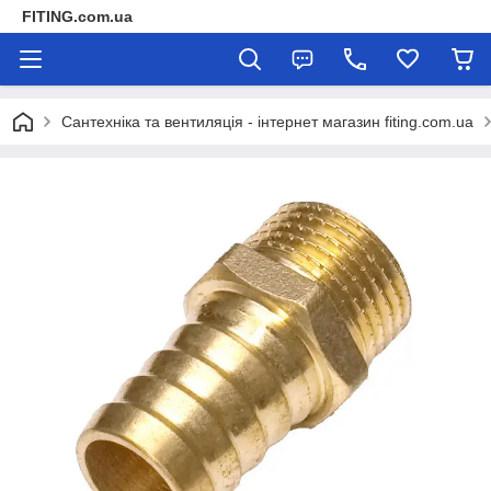
FITING.com.ua
Сантехніка та вентиляція - інтернет магазин fiting.com.ua