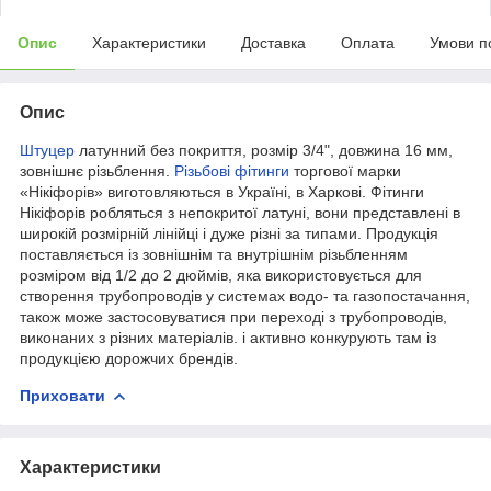
Опис
Характеристики
Доставка
Оплата
Умови п
Опис
Штуцер
латунний без покриття, розмір 3/4", довжина 16 мм,
зовнішнє різьблення.
Різьбові фітинги
торгової марки
«Нікіфорів» виготовляються в Україні, в Харкові. Фітинги
Нікіфорів робляться з непокритої латуні, вони представлені в
широкій розмірній лінійці і дуже різні за типами. Продукція
поставляється із зовнішнім та внутрішнім різьбленням
розміром від 1/2 до 2 дюймів, яка використовується для
створення трубопроводів у системах водо- та газопостачання,
також може застосовуватися при переході з трубопроводів,
виконаних з різних матеріалів. і активно конкурують там із
продукцією дорожчих брендів.
Приховати
Характеристики