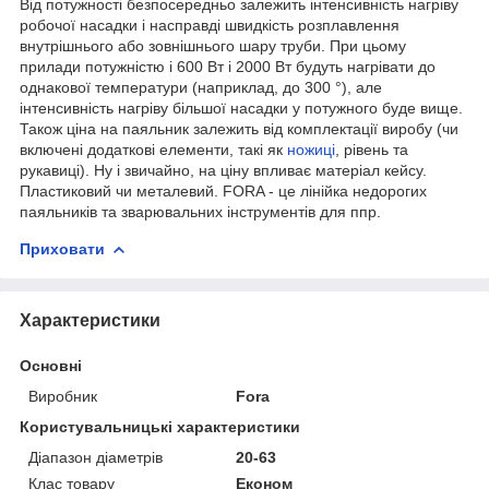
Від потужності безпосередньо залежить інтенсивність нагріву
робочої насадки і насправді швидкість розплавлення
внутрішнього або зовнішнього шару труби. При цьому
прилади потужністю і 600 Вт і 2000 Вт будуть нагрівати до
однакової температури (наприклад, до 300 °), але
інтенсивність нагріву більшої насадки у потужного буде вище.
Також ціна на паяльник залежить від комплектації виробу (чи
включені додаткові елементи, такі як
ножиці
, рівень та
рукавиці). Ну і звичайно, на ціну впливає матеріал кейсу.
Пластиковий чи металевий. FORA - це лінійка недорогих
паяльників та зварювальних інструментів для ппр.
Приховати
Характеристики
Основні
Виробник
Fora
Користувальницькі характеристики
Діапазон діаметрів
20-63
Клас товару
Економ