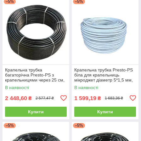
–5%
–5%
Крапельна трубка
Крапельна трубка Presto-PS
багаторічна Presto-PS з
біла для крапельниць
крапельницями через 25 см,
мікроджет діаметр 5*1,5 мм,
довжина 200 м з
довжина 100 м (PVH 5W)
В наявності
В наявності
маркуванням метражу
2 448,60
1 599,19
₴
₴
2 577,47 ₴
1 683,36 ₴
Купити
Купити
–5%
–5%