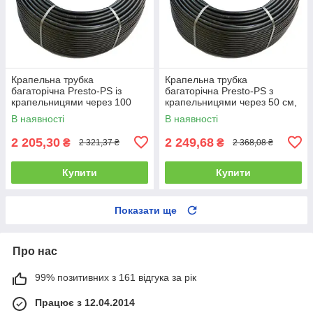
Крапельна трубка
Крапельна трубка
багаторічна Presto-PS із
багаторічна Presto-PS з
крапельницями через 100
крапельницями через 50 см,
см, довжина 200 м з
довжина 200 м (MCL-50-200)
В наявності
В наявності
маркуванням метражу
2 205,30
2 249,68
₴
₴
2 321,37 ₴
2 368,08 ₴
Купити
Купити
Показати ще
Про нас
99% позитивних з 161 відгука за рік
Працює з 12.04.2014