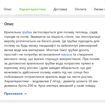
Опис
Характеристики
Доставка
Оплата
Умови 
Опис
Крапельна
трубка
застосовується для поливу теплиць, садів,
городів та полів. Зважаючи на міцність стінок, час експлуатації
виробу розтягнеться на багато років. Ця трубка підходить для
поливу на будь-якому ландшафті та забезпечує рівномірний
вилив води між емітерами. Монтаж такої трубки досить
простий і не потребує встановлення
насоса
та створення
високого тиску, що значно спрощує використання. При поливі
за допомогою крапельної трубки вода потрапляє прямо в
кореневу зону рослин і дуже швидко вбирається, що дає
можливість здійснення поливу навіть під час сонця без
побоювання потрапляння крапель води на листя рослин.
Характеристики: - водовилив 2 л/год - діаметр шланга 16 мм -
довжина бухти 200 м. Крок емітера вказаний у назві товару.
Приховати