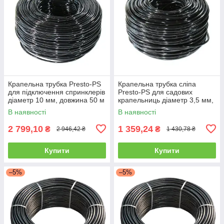
Крапельна трубка Presto-PS
Крапельна трубка сліпа
для підключення спринклерів
Presto-PS для садових
діаметр 10 мм, довжина 50 м
крапельниць діаметр 3,5 мм,
(PVH 10B)
довжина 200 м (PVH 3B)
В наявності
В наявності
2 799,10
1 359,24
₴
₴
2 946,42 ₴
1 430,78 ₴
Купити
Купити
–5%
–5%