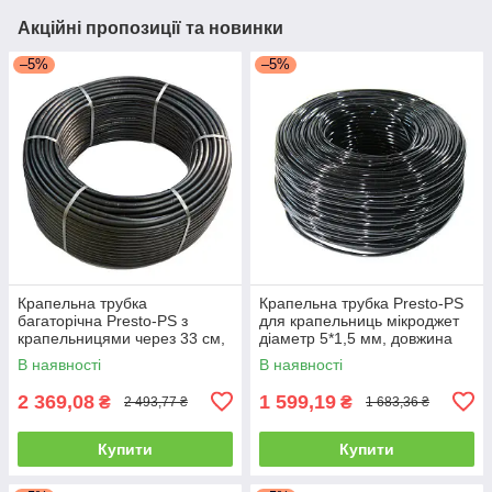
Акційні пропозиції та новинки
–5%
–5%
Крапельна трубка
Крапельна трубка Presto-PS
багаторічна Presto-PS з
для крапельниць мікроджет
крапельницями через 33 см,
діаметр 5*1,5 мм, довжина
довжина 200 м з
100 м (PVH 5B)
В наявності
В наявності
маркуванням метражу
2 369,08
1 599,19
₴
₴
2 493,77 ₴
1 683,36 ₴
Купити
Купити