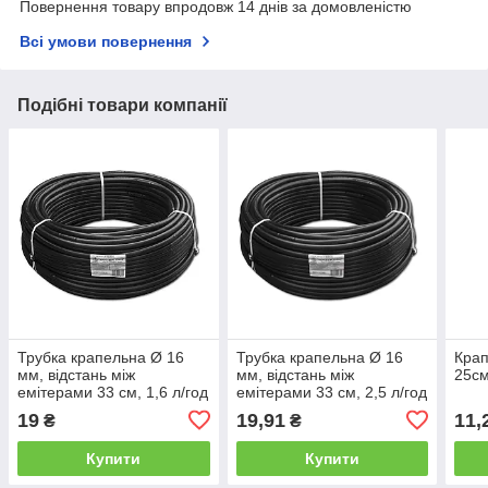
Повернення товару впродовж 14 днів за домовленістю
Всі умови повернення
Подібні товари компанії
Трубка крапельна Ø 16
Трубка крапельна Ø 16
Крап
мм, відстань між
мм, відстань між
25см
емітерами 33 см, 1,6 л/год
емітерами 33 см, 2,5 л/год
– WATERMIL DRIP – 400
– WATER DRIP – 200 м,
19
19,91
11,
₴
₴
м, DSWWM161033-160-
DSWWD161130-250-200
400
Купити
Купити