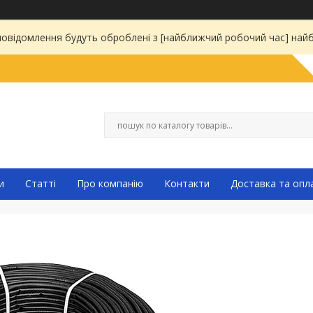
 повідомлення будуть оброблені з [найближчий робочий час] на
и
Статті
Про компанію
Контакти
Доставка та опл