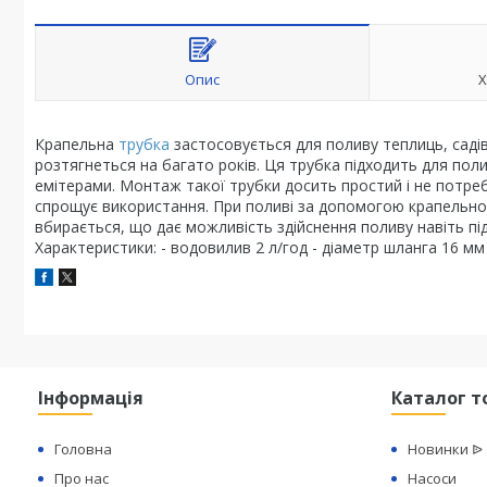
Опис
Х
Крапельна
трубка
застосовується для поливу теплиць, садів,
розтягнеться на багато років. Ця трубка підходить для пол
емітерами. Монтаж такої трубки досить простий і не потр
спрощує використання. При поливі за допомогою крапельної
вбирається, що дає можливість здійснення поливу навіть п
Характеристики: - водовилив 2 л/год - діаметр шланга 16 мм 
Інформація
Каталог т
Головна
Новинки ᐉ
Про нас
Насоси