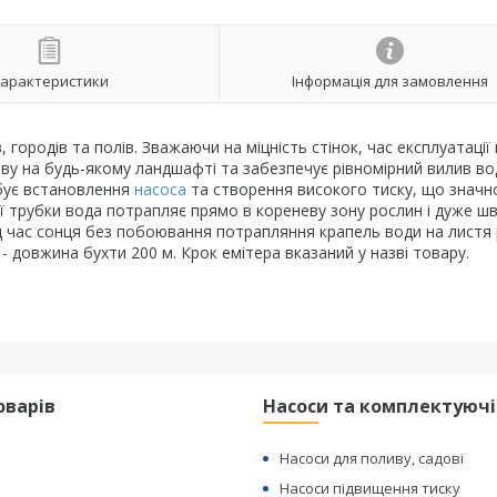
арактеристики
Інформація для замовлення
 городів та полів. Зважаючи на міцність стінок, час експлуатації
иву на будь-якому ландшафті та забезпечує рівномірний вилив во
ебує встановлення
насоса
та створення високого тиску, що значн
 трубки вода потрапляє прямо в кореневу зону рослин і дуже ш
ід час сонця без побоювання потрапляння крапель води на листя 
- довжина бухти 200 м. Крок емітера вказаний у назві товару.
оварів
Насоси та комплектуючі
Насоси для поливу, садові
Насоси підвищення тиску