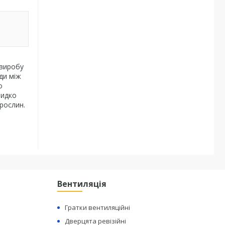
 виробу
ди між
о
видко
рослин.
Вентиляція
Гратки вентиляційні
Дверцята ревізійні