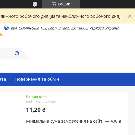
Кошик
йближчого робочого дня [дата найближчого робочого дня].
вул. Смілянська 159, корп. 3, маг. 23; 18000, Черкаси, Україна
ата
Повернення та обмін
В наявності
Код:
ТР-00025682
11,20 ₴
Мінімальна сума замовлення на сайті — 400 ₴