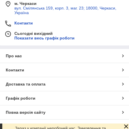
м. Черкаси
вул. Смілянська 159, корп. 3, маг. 23; 18000, Черкаси,
Україна
Контакти
Сьогодні вихідний
Показати весь графік роботи
Про нас
Контакти
Доставка та оплата
Графік роботи
Повна версія сайту
Сайт створено на маркетплейсі
Prom.ua
Зараз у компанії неробочий час. Замовлення та