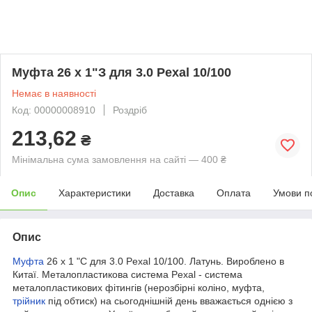
Муфта 26 х 1"З для 3.0 Pexal 10/100
Немає в наявності
Код: 00000008910
Роздріб
213,62
₴
Мінімальна сума замовлення на сайті — 400 ₴
Опис
Характеристики
Доставка
Оплата
Умови п
Опис
Муфта
26 х 1 "С для 3.0 Pexal 10/100. Латунь. Вироблено в
Китаї. Металопластикова система Pexal - система
металопластикових фітингів (нерозбірні коліно, муфта,
трійник
під обтиск) на сьогоднішній день вважається однією з