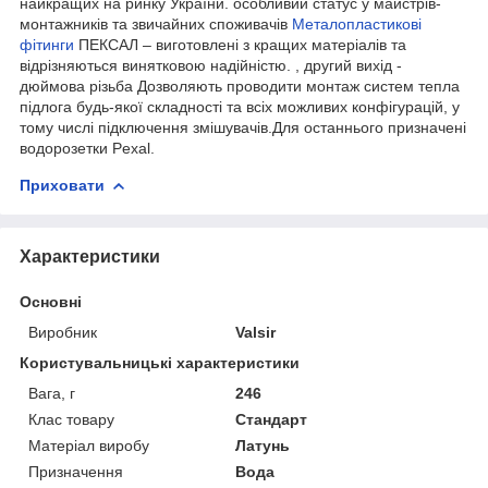
найкращих на ринку України. особливий статус у майстрів-
монтажників та звичайних споживачів
Металопластикові
фітинги
ПЕКСАЛ – виготовлені з кращих матеріалів та
відрізняються винятковою надійністю. , другий вихід -
дюймова різьба Дозволяють проводити монтаж систем тепла
підлога будь-якої складності та всіх можливих конфігурацій, у
тому числі підключення змішувачів.Для останнього призначені
водорозетки Pexal.
Приховати
Характеристики
Основні
Виробник
Valsir
Користувальницькі характеристики
Вага, г
246
Клас товару
Стандарт
Матеріал виробу
Латунь
Призначення
Вода