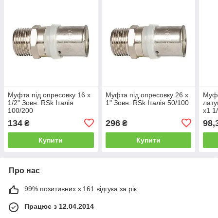
Муфта під опресовку 16 х
Муфта під опресовку 26 х
Муфт
1/2" Зовн. RSk Iталiя
1" Зовн. RSk Iталiя 50/100
лату
100/200
х1 1
134
296
98,
₴
₴
Купити
Купити
Про нас
99% позитивних з 161 відгука за рік
Працює з 12.04.2014