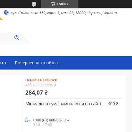
Кошик
вул. Смілянська 159, корп. 3, маг. 23; 18000, Черкаси, Україна
ата
Повернення та обмін
Немає в наявності
Код:
00000008918
284,07 ₴
Мінімальна сума замовлення на сайті — 400 ₴
+380 (67) 888-06-33
9:30 - 17:00