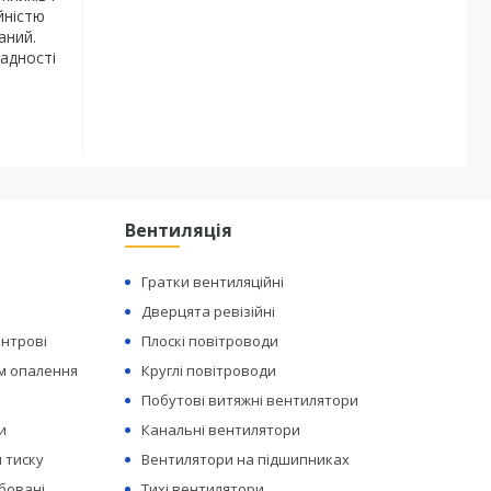
йністю
аний.
адності
Вентиляція
Гратки вентиляційні
Дверцята ревізійні
ентрові
Плоскі повітроводи
ем опалення
Круглі повітроводи
Побутові витяжні вентилятори
и
Канальні вентилятори
 тиску
Вентилятори на підшипниках
бовані
Тихі вентилятори