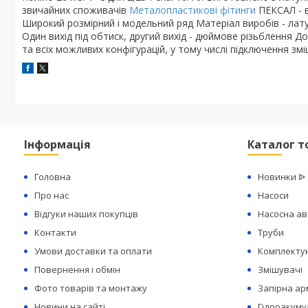
звичайних споживачів
Металопластикові фітинги
ПЕКСАЛ - в
Широкий розмірний і модельний ряд Матеріал виробів - лату
Один вихід під обтиск, другий вихід - дюймове різьблення
та всіх можливих конфігурацій, у тому числі підключення зм
Інформація
Каталог т
Головна
Новинки ᐉ
Про нас
Насоси
Відгуки наших покупців
Насосна а
Контакти
Труби
Умови доставки та оплати
Комплектую
Повернення і обмін
Змішувачі
Фото товарів та монтажу
Запірна а
Новини на сайті
Гідроакуму