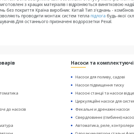
иготовлені з кращих матеріалів і відрізняються винятковою наді
нь без покриття Країна виробник: Китай Тип з'єднань - комбінов
 Дозволяють проводити монтаж систем тепла
підлога
будь-якої скл
ішувачів.Для останнього призначені водорозетки Pexal.
оварів
Насоси та комплектуючі
Насоси для поливу, садові
Насоси підвищення тиску
втоматика
Насосні станції та насоси відц
Циркуляційні насоси для сист
чі до насосів
Фекальні и дренажні насоси
Свердловинні (глибинні) насос
рматура
Автоматика, реле, контролери
лятори
Гідроакумулятори стальні фар