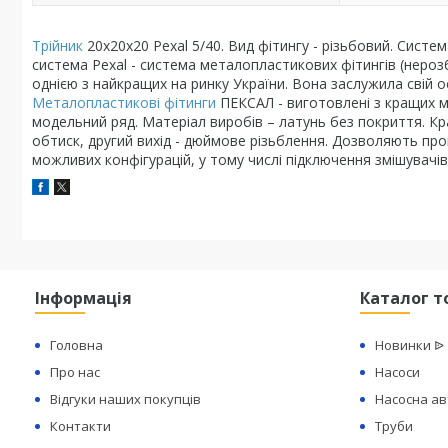
Трійник
20х20х20 Pexal 5/40. Вид фітингу - різьбовий. Сист
система Pexal - система металопластикових фітингів (нерозб
однією з найкращих на ринку України. Вона заслужила свій 
Металопластикові фітинги
ПЕКСАЛ - виготовлені з кращих м
модельний ряд. Матеріал виробів – латунь без покриття. Кра
обтиск, другий вихід - дюймове різьблення. Дозволяють про
можливих конфігурацій, у тому числі підключення змішувачі
Інформація
Каталог т
Головна
Новинки ᐉ
Про нас
Насоси
Відгуки наших покупців
Насосна а
Контакти
Труби