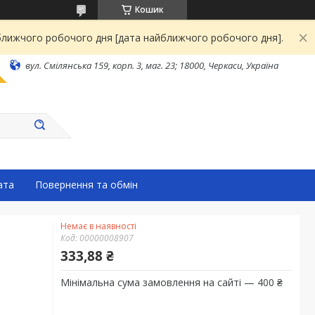
Кошик
йближчого робочого дня [дата найближчого робочого дня].
вул. Смілянська 159, корп. 3, маг. 23; 18000, Черкаси, Україна
ата
Повернення та обмін
Немає в наявності
Код:
00000008907
333,88 ₴
Мінімальна сума замовлення на сайті — 400 ₴