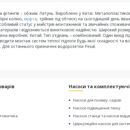
ема фітингів – обжим. Латунь. Вироблено у Китаї. Металопластико
ірні коліно,
муфта
, трійник під обтиск) на сьогоднішній день вв
особливий статус у майстрів-монтажників та звичайних споживачі
атеріалів і відрізняються винятковою надійністю. Широкий розмі
їна виробник: Китай. Тип з'єднань – комбінований. Один вихід пі
водити монтаж систем теплої підлоги будь-якої складності та вс
в. Для останнього призначені водорозетки Pexal.
оварів
Насоси та комплектуючі
Насоси для поливу, садові
Насоси підвищення тиску
втоматика
Насосні станції та насоси відц
Циркуляційні насоси для сист