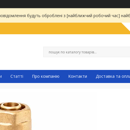
 повідомлення будуть оброблені з [найближчий робочий час] на
и
Статті
Про компанію
Контакти
Доставка та опл