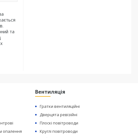
ва
ажається
в.
рний та
д
іх
Вентиляція
Гратки вентиляційні
Дверцята ревізійні
ентрові
Плоскі повітроводи
ем опалення
Круглі повітроводи