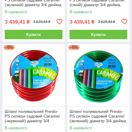
(зелений) діаметр 3/4 дюйма,
(синій) діаметр 3/4 дюйма,
довжина 50 м (CAR-3/4 50)
довжина 50 м (CAR B-3/4 50)
В наявності
В наявності
3 439,41
3 439,41
₴
₴
3 620,43 ₴
3 620,43 ₴
Купити
Купити
–5%
–5%
Шланг поливальний Presto-
Шланг поливальний Presto-
PS силікон садовий Caramel
PS силікон садовий Caramel
(червоний) діаметр 3/4
(зелений) діаметр 3/4 дюйма,
дюйма, довжина 50 м (SE-3/4
довжина 30 м (CAR-3/4 30)
В наявності
В наявності
50)