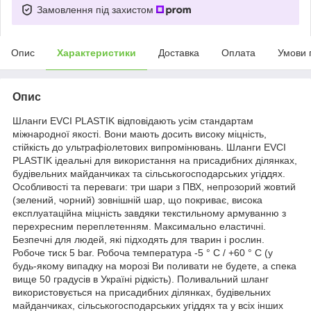
Замовлення під захистом
Опис
Характеристики
Доставка
Оплата
Умови 
Опис
Шланги EVCI PLASTIK відповідають усім стандартам
міжнародної якості. Вони мають досить високу міцність,
стійкість до ультрафіолетових випромінювань. Шланги EVCI
PLASTIK ідеальні для використання на присадибних ділянках,
будівельних майданчиках та сільськогосподарських угіддях.
Особливості та переваги: три шари з ПВХ, непрозорий жовтий
(зелений, чорний) зовнішній шар, що покриває, висока
експлуатаційна міцність завдяки текстильному армуванню з
перехресним переплетенням. Максимально еластичні.
Безпечні для людей, які підходять для тварин і рослин.
Робоче тиск 5 bar. Робоча температура -5 ° C / +60 ° C (у
будь-якому випадку на морозі Ви поливати не будете, а спека
вище 50 градусів в Україні рідкість). Поливальний шланг
використовується на присадибних ділянках, будівельних
майданчиках, сільськогосподарських угіддях та у всіх інших