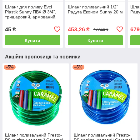
Шланг для поливу Evci
Шланг поливальний 1/2"
Шлан
Plastik Sunny ПВХ Ø 3/4",
Радуга Економ Sunny 20 м
Раду
тришаровий, армований,
бухта 30 м
45
453,26
679
₴
₴
477,12 ₴
Купити
Купити
Акційні пропозиції та новинки
–5%
–5%
Шланг поливальний Presto-
Шланг поливальний Presto-
PS силікон садовий Caramel
PS силікон садовий Caramel