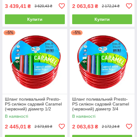
3 439,41
2 063,63
₴
₴
3 620,43 ₴
2 172,24 ₴
Купити
Купити
–5%
–5%
Шланг поливальний Presto-
Шланг поливальний Presto-
PS силікон садовий Caramel
PS силікон садовий Caramel
(червоний) діаметр 1/2
(червоний) діаметр 3/4
дюйма, довжина 50 м (CAR
дюйма, довжина 30 м (SE-3/4
В наявності
В наявності
R-1/2 50)
30)
2 445,01
2 063,63
₴
₴
2 573,69 ₴
2 172,24 ₴