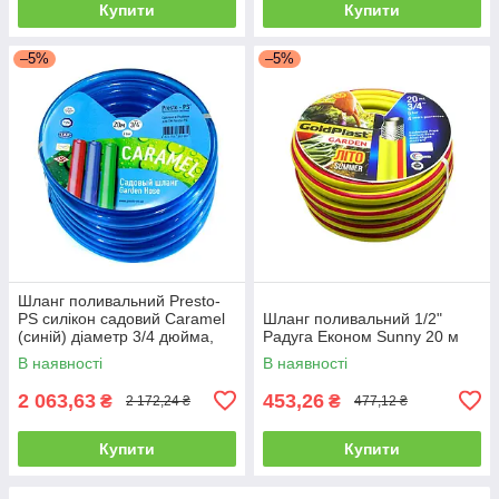
Купити
Купити
–5%
–5%
Шланг поливальний Presto-
PS силікон садовий Caramel
Шланг поливальний 1/2"
(синій) діаметр 3/4 дюйма,
Радуга Економ Sunny 20 м
довжина 30 м (CAR B-3/4 30)
В наявності
В наявності
2 063,63
453,26
₴
₴
2 172,24 ₴
477,12 ₴
Купити
Купити