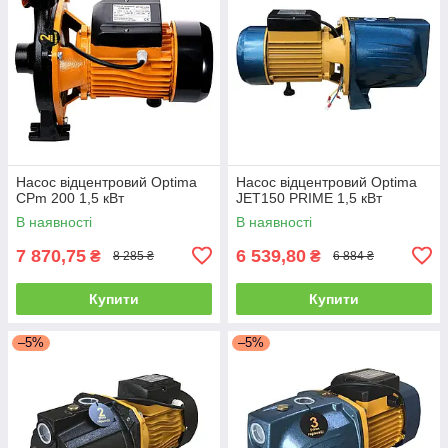
Насос відцентровий Optima
Насос відцентровий Optima
CPm 200 1,5 кВт
JET150 PRIME 1,5 кВт
В наявності
В наявності
7 870,75
6 539,80
₴
₴
8 285 ₴
6 884 ₴
Купити
Купити
–5%
–5%