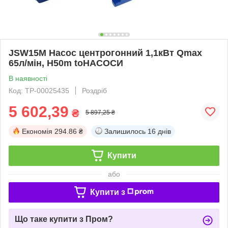
JSW15M Насос центрогонний 1,1кВт Qmax
65л/мін, H50m toНАСОСИ
В наявності
Код: ТР-00025435
Роздріб
5 602,39
₴
5 897,25 ₴
Економія
294.86 ₴
Залишилось
16 днів
Купити
або
Купити з
Що таке купити з Пром?