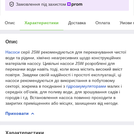
Замовлення під захистом
Опис
Характеристики
Доставка
Оплата
Умови 
Опис
Насоси
серії JSW рекомендуються для перекачування чистої
води та рідини, хімічно неагресивних щодо конструкційних
матеріалів насосу. Цивільні насоси JSW розроблені для
перекачки води навіть тоді, коли вона містить високий вміст
повітря. Завдяки своїй надійності і простоті експлуатації, ці
насоси рекомендуються до використання в побутовому
секторі, зокрема в поєднанні з
гідроакумуляторами
малих і
середніх об'ємів, для поливу води, для зрошування садів і
городів і т.д. Встановлення насоса повинно проходити в
закритих приміщеннях або місцях, захищених від негоди.
Приховати
Характеристики