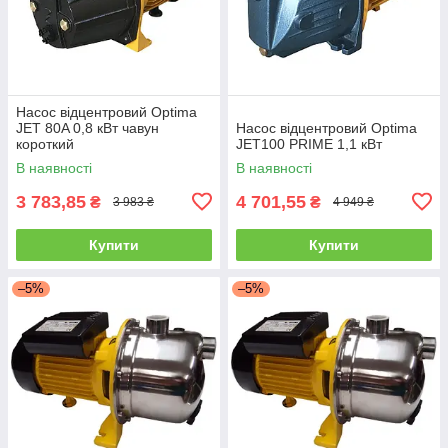
Насос відцентровий Optima
JET 80A 0,8 кВт чавун
Насос відцентровий Optima
короткий
JET100 PRIME 1,1 кВт
В наявності
В наявності
3 783,85
4 701,55
₴
₴
3 983 ₴
4 949 ₴
Купити
Купити
–5%
–5%