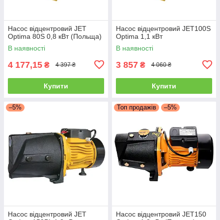
Насос відцентровий JET
Насос відцентровий JET100S
Optima 80S 0,8 кВт (Польща)
Optima 1,1 кВт
В наявності
В наявності
4 177,15
3 857
₴
₴
4 397 ₴
4 060 ₴
Купити
Купити
–5%
Топ продажів
–5%
Насос відцентровий JET
Насос відцентровий JET150