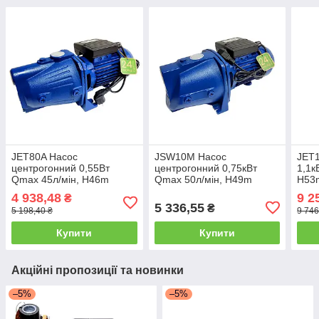
JET80A Насос
JSW10M Насос
JET1
центрогонний 0,55Вт
центрогонний 0,75кВт
1,1к
Qmax 45л/мін, H46m
Qmax 50л/мін, H49m
H53
toНАСОСИ
toНАСОСИ
4 938,48
9 2
₴
5 336,55
₴
5 198,40 ₴
9 746
Купити
Купити
Акційні пропозиції та новинки
–5%
–5%