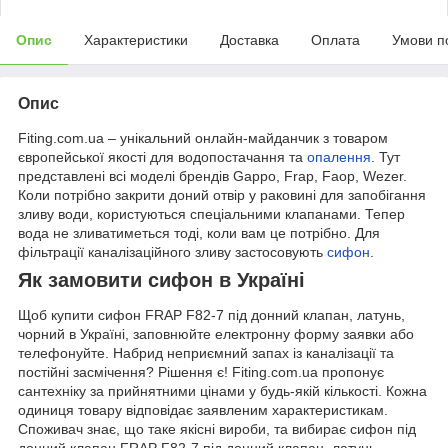
Опис
Характеристики
Доставка
Оплата
Умови п
Опис
Fiting.com.ua – унікальний онлайн-майданчик з товаром
європейської якості для водопостачання та
опалення
. Тут
представлені всі моделі брендів Gappo, Frap, Faop, Wezer.
Коли потрібно закрити доний отвір у раковині для запобігання
зливу води, користуються спеціальними клапанами. Тепер
вода не зливатиметься тоді, коли вам це потрібно. Для
фільтрації каналізаційного зливу застосовують
сифон
.
Як замовити сифон в Україні
Щоб купити сифон FRAP F82-7 під донний клапан, латунь,
чорний в Україні, заповнюйте електронну форму заявки або
телефонуйте. Набрид неприємний запах із каналізації та
постійні засмічення? Рішення є! Fiting.com.ua пропонує
сантехніку за прийнятними цінами у будь-якій кількості. Кожна
одиниця товару відповідає заявленим характеристикам.
Споживач знає, що таке якісні вироби, та вибирає сифон під