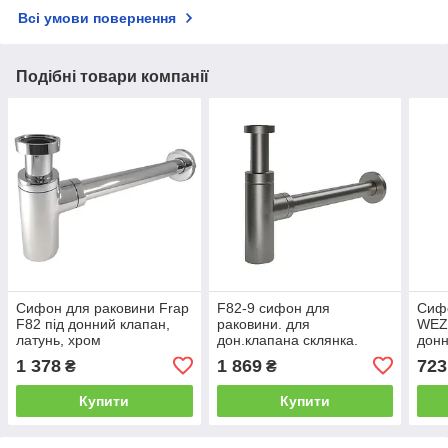
Всі умови повернення
Подібні товари компанії
Сифон для раковини Frap
F82-9 сифон для
Сиф
F82 під донний клапан,
раковини. для
WEZ
латунь, хром
дон.клапана склянка.
донн
вихід у стіну (сірий
1 378
1 869
723
₴
₴
Gungrey) {20}
Купити
Купити