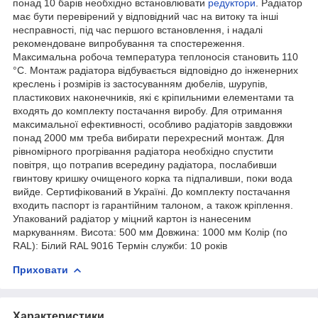
понад 10 барів необхідно встановлювати
редуктори
. Радіатор
має бути перевірений у відповідний час на витоку та інші
несправності, під час першого встановлення, і надалі
рекомендоване випробування та спостереження.
Максимальна робоча температура теплоносія становить 110
°C. Монтаж радіатора відбувається відповідно до інженерних
креслень і розмірів із застосуванням дюбелів, шурупів,
пластикових наконечників, які є кріпильними елементами та
входять до комплекту постачання виробу. Для отримання
максимальної ефективності, особливо радіаторів завдовжки
понад 2000 мм треба вибирати перехресний монтаж. Для
рівномірного прогрівання радіатора необхідно спустити
повітря, що потрапив всередину радіатора, послабивши
гвинтову кришку очищеного корка та підпаливши, поки вода
вийде. Сертифікований в Україні. До комплекту постачання
входить паспорт із гарантійним талоном, а також кріплення.
Упакований радіатор у міцний картон із нанесеним
маркуванням. Висота: 500 мм Довжина: 1000 мм Колір (по
RAL): Білий RAL 9016 Термін служби: 10 років
Приховати
Характеристики