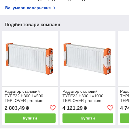
Всі умови повернення
Подібні товари компанії
Радіатор сталевий
Радіатор сталевий
Раді
TYPE22 H300 L=500
TYPE22 H300 L=1000
TYP
TEPLOVER-premium
TEPLOVER-premium
TEP
(нижнє підключення)
(нижнє підключення)
(ниж
2 803,49
4 121,29
4 7
₴
₴
Купити
Купити