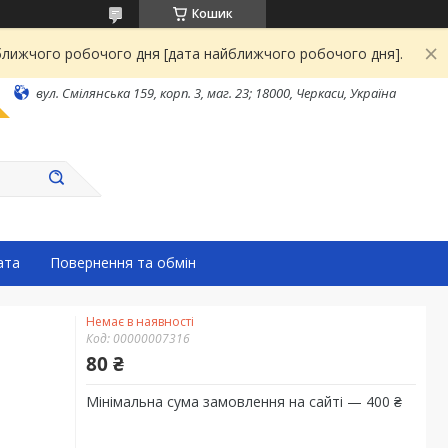
Кошик
йближчого робочого дня [дата найближчого робочого дня].
вул. Смілянська 159, корп. 3, маг. 23; 18000, Черкаси, Україна
ата
Повернення та обмін
Немає в наявності
Код:
00000007316
80 ₴
Мінімальна сума замовлення на сайті — 400 ₴