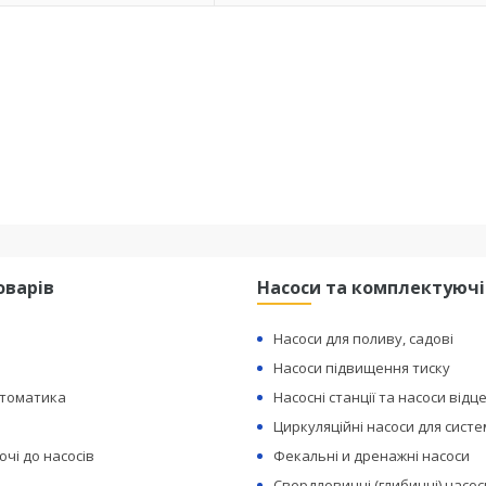
оварів
Насоси та комплектуючі
Насоси для поливу, садові
Насоси підвищення тиску
втоматика
Насосні станції та насоси відц
Циркуляційні насоси для сист
чі до насосів
Фекальні и дренажні насоси
Свердловинні (глибинні) насос