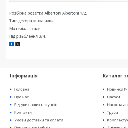
Розбірна розетка Albertoni Albertoni 1/2.
Тип: декоративна чаша.
Матеріал: сталь.
Під різьблення 3/4.
Інформація
Каталог т
Головна
Новинки ᐉ
Про нас
Насоси
Відгуки наших покупців
Насосна а
Контакти
Труби
Умови доставки та оплати
Комплектую
Повернення і обмін
Змішувачі