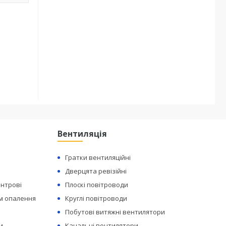
Вентиляція
Гратки вентиляційні
Дверцята ревізійні
ентрові
Плоскі повітроводи
ем опалення
Круглі повітроводи
Побутові витяжні вентилятори
и
Канальні вентилятори