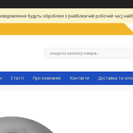
 повідомлення будуть оброблені з [найближчий робочий час] на
и
Статті
Про компанію
Контакти
Доставка та опл