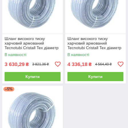
Шланг високого тиску
Шланг високого тиску
харчовий армований
харчовий армований
Tecnotubi Cristall Tex діаметр
Tecnotubi Cristall Tex діаметр
12 мм, довжина 50 м (CT 12)
15 мм, довжина 50 м (CT 15)
В наявності
В наявності
3 630,29
4 336,18
₴
₴
3 821,36 ₴
4 564,40 ₴
Купити
Купити
–5%