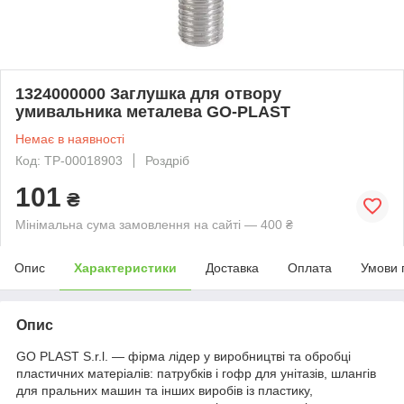
1324000000 Заглушка для отвору
умивальника металева GO-PLAST
Немає в наявності
Код: ТР-00018903
Роздріб
101
₴
Мінімальна сума замовлення на сайті — 400 ₴
Опис
Характеристики
Доставка
Оплата
Умови 
Опис
GO PLAST S.r.l. — фірма лідер у виробництві та обробці
пластичних матеріалів: патрубків і гофр для унітазів, шлангів
для пральних машин та інших виробів із пластику,