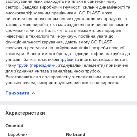
застосування яких знаходять не тільки в сантехнічному
секторі. Завдяки виробничій гнучкості, сильній динамічності та
висококваліфікованим працівникам, GO PLAST може
пишатися пропонуванням нових вдосконалених продуктів, з
такою гамою виробів, яка має задовольняти численні вимоги
споживачів, чи то в Італії, чи то за її межами. Безперервні
інвестиції в технології та «ноу-хау», постійна увага до
функціональності керування, дають змогу GO PLAST
своєчасно реагувати на найрізноманітніші потреби власної
клієнтури. В асортименті бренда: відводи, гофри, патрубки до
унітазів і бачків, пластикові
трубки
та інші пластмасові деталі.
Фану
труби
(
перехідники
, з'єднувальні елементи) призначені
для з'єднання унітаза з каналізаційною трубою.
Виготовляються з поліпропілену зі спеціальним манжетним
ущільнювачем, використовується високоякісна сировина.
Приховати
Характеристики
Основні
Виробник
No brand