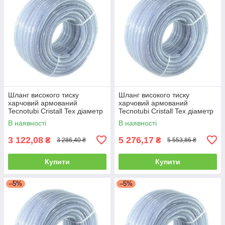
Шланг високого тиску
Шланг високого тиску
харчовий армований
харчовий армований
Tecnotubi Cristall Tex діаметр
Tecnotubi Cristall Tex діаметр
10 мм, довжина 50 м (CT 10)
8 мм, довжина 100 м (CT 8)
В наявності
В наявності
3 122,08
5 276,17
₴
₴
3 286,40 ₴
5 553,86 ₴
Купити
Купити
–5%
–5%