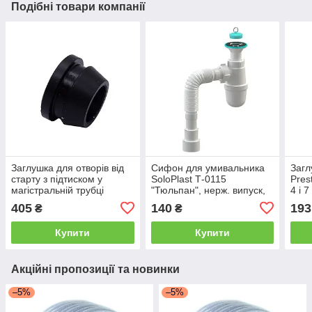
Подібні товари компанії
Заглушка для отворів від
Сифон для умивальника
Загл
старту з підтиском у
SoloPlast Т-0115
Pres
магістральній трубці
"Тюльпан", нерж. випуск,
4 і 
Presto-PS, в упаковці - 100
пробка, 800мм
шт. 
405
140
193
₴
₴
шт. (EL-13155)
Купити
Купити
Акційні пропозиції та новинки
–5%
–5%