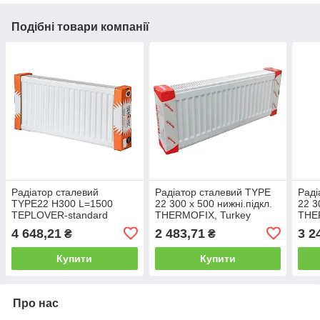
Подібні товари компанії
Радіатор сталевий
Радіатор сталевий TYPE
Раді
TYPE22 H300 L=1500
22 300 x 500 нижні.підкл.
22 3
TEPLOVER-standard
THERMOFIX, Turkey
THE
4 648,21
2 483,71
3 2
₴
₴
Купити
Купити
Про нас