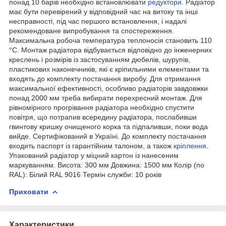
понад 10 барів необхідно встановлювати
редуктори
. Радіатор
має бути перевірений у відповідний час на витоку та інші
несправності, під час першого встановлення, і надалі
рекомендоване випробування та спостереження.
Максимальна робоча температура теплоносія становить 110
°C. Монтаж радіатора відбувається відповідно до інженерних
креслень і розмірів із застосуванням дюбелів, шурупів,
пластикових наконечників, які є кріпильними елементами та
входять до комплекту постачання виробу. Для отримання
максимальної ефективності, особливо радіаторів завдовжки
понад 2000 мм треба вибирати перехресний монтаж. Для
рівномірного прогрівання радіатора необхідно спустити
повітря, що потрапив всередину радіатора, послабивши
гвинтову кришку очищеного корка та підпаливши, поки вода
вийде. Сертифікований в Україні. До комплекту постачання
входить паспорт із гарантійним талоном, а також
кріплення
.
Упакований радіатор у міцний картон із нанесеним
маркуванням. Висота: 300 мм Довжина: 1500 мм Колір (по
RAL): Білий RAL 9016 Термін служби: 10 років
Приховати
Характеристики