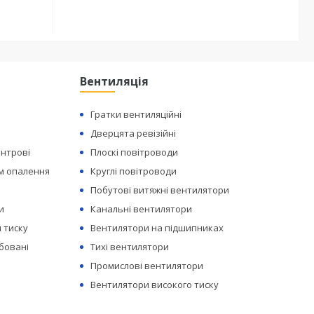
Вентиляція
Гратки вентиляційні
Дверцята ревізійні
ентрові
Плоскі повітроводи
ем опалення
Круглі повітроводи
Побутові витяжні вентилятори
и
Канальні вентилятори
 тиску
Вентилятори на підшипниках
бовані
Тихі вентилятори
Промислові вентилятори
Вентилятори високого тиску