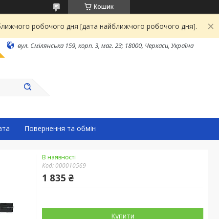
Кошик
йближчого робочого дня [дата найближчого робочого дня].
вул. Смілянська 159, корп. 3, маг. 23; 18000, Черкаси, Україна
ата
Повернення та обмін
В наявності
Код:
000010569
1 835 ₴
Купити