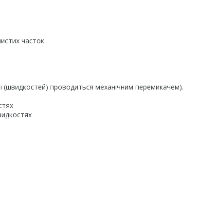
нистих часток.
ті (швидкостей) проводиться механічним перемикачем).
стях
швидкостях