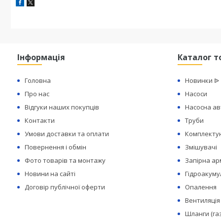
Інформація
Каталог т
Головна
Новинки ᐉ
Про нас
Насоси
Відгуки наших покупців
Насосна а
Контакти
Труби
Умови доставки та оплати
Комплектую
Повернення і обмін
Змішувачі
Фото товарів та монтажу
Запірна а
Новини на сайті
Гідроакуму
Договір публічної оферти
Опалення
Вентиляція
Шланги (га