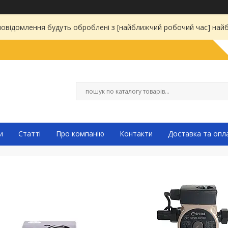
 повідомлення будуть оброблені з [найближчий робочий час] на
и
Статті
Про компанію
Контакти
Доставка та опл