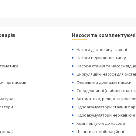
оварів
Насоси та комплектуючі
Насоси для поливу, садові
Насоси підвищення тиску
втоматика
Насосні станції та насоси відц
Циркуляційні насоси для сист
чі до насосів
Фекальні и дренажні насоси
Свердловинні (глибинні) насос
рматура
Автоматика, реле, контролери
лятори
Гідроакумулятори стальні фар
Гідроакумулятори нержавіючі
Комплектуючі до насосів
з,вода)
Шланги антивібраційнні