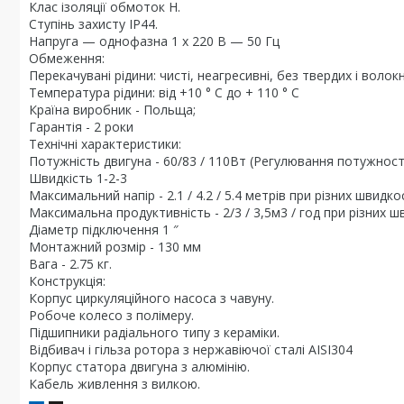
Клас ізоляції обмоток H.
Ступінь захисту IP44.
Напруга — однофазна 1 х 220 В — 50 Гц
Обмеження:
Перекачувані рідини: чисті, неагресивні, без твердих і волок
Температура рідини: від +10 ° С до + 110 ° С
Країна виробник - Польща;
Гарантія - 2 роки
Технічні характеристики:
Потужність двигуна - 60/83 / 110Вт (Регулювання потужнос
Швидкість 1-2-3
Максимальний напір - 2.1 / 4.2 / 5.4 метрів при різних швидко
Максимальна продуктивність - 2/3 / 3,5м3 / год при різних 
Діаметр підключення 1 ″
Монтажний розмір - 130 мм
Вага - 2.75 кг.
Конструкція:
Корпус циркуляційного насоса з чавуну.
Робоче колесо з полімеру.
Підшипники радіального типу з кераміки.
Відбивач і гільза ротора з нержавіючої сталі AISI304
Корпус статора двигуна з алюмінію.
Кабель живлення з вилкою.