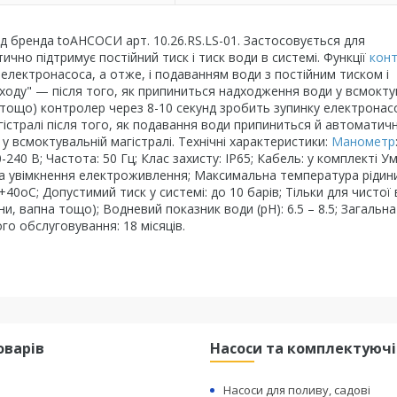
д бренда toАНСОСИ арт. 10.26.RS.LS-01. Застосовується для
но підтримує постійний тиск і тиск води в системі. Функції
кон
електронасоса, а отже, і подаванням води з постійним тиском і
 ходу" — після того, як припиниться надходження води у всмокту
і тощо) контролер через 8-10 секунд зробить зупинку електронас
істралі після того, як подавання води припиниться й автоматич
у всмоктувальній магістралі. Технічні характеристики:
Манометр
-240 В; Частота: 50 Гц; Клас захисту: IP65; Кабель: у комплекті У
та увімкнення електроживлення; Максимальна температура рідин
40oС; Допустимий тиск у системі: до 10 барів; Тільки для чистої
и, вапна тощо); Водневий показник води (pH): 6.5 – 8.5; Загальна
ого обслуговування: 18 місяців.
оварів
Насоси та комплектуючі
Насоси для поливу, садові