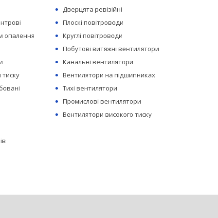
Дверцята ревізійні
ентрові
Плоскі повітроводи
ем опалення
Круглі повітроводи
Побутові витяжні вентилятори
и
Канальні вентилятори
 тиску
Вентилятори на підшипниках
бовані
Тихі вентилятори
Промислові вентилятори
Вентилятори високого тиску
ів