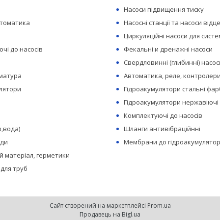
Насоси підвищення тиску
втоматика
Насосні станції та насоси відц
Циркуляційні насоси для сист
чі до насосів
Фекальні и дренажні насоси
Свердловинні (глибинні) насос
рматура
Автоматика, реле, контролери
лятори
Гідроакумулятори стальні фар
Гідроакумулятори нержавіючі
Комплектуючі до насосів
з,вода)
Шланги антивібраційнні
оди
Мембрани до гідроакумулятор
 матеріал, герметики
 для труб
Сайт створений на маркетплейсі
Prom.ua
Продавець на Bigl.ua