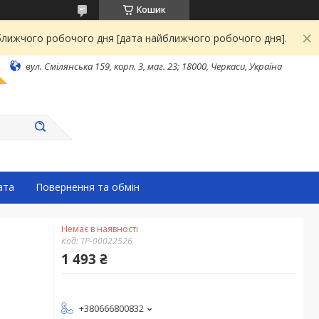
Кошик
йближчого робочого дня [дата найближчого робочого дня].
вул. Смілянська 159, корп. 3, маг. 23; 18000, Черкаси, Україна
ата
Повернення та обмін
Немає в наявності
Код:
ТР-00022526
1 493 ₴
+380666800832