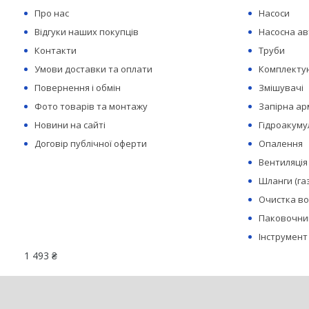
Про нас
Насоси
Відгуки наших покупців
Насосна а
Контакти
Труби
Умови доставки та оплати
Комплектую
Повернення і обмін
Змішувачі
Фото товарів та монтажу
Запірна а
Новини на сайті
Гідроакуму
Договір публічної оферти
Опалення
Вентиляція
Шланги (га
Очистка в
Паковочний
Інструмент
1 493 ₴