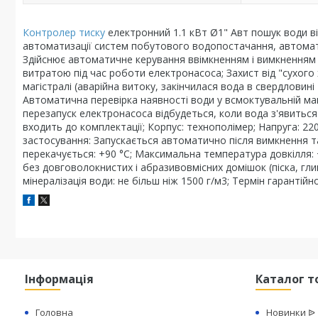
Контролер тиску
електронний 1.1 кВт Ø1" Авт пошук води ві
автоматизації систем побутового водопостачання, автоматич
Здійснює автоматичне керування ввімкненням і вимкненням 
витратою під час роботи електронасоса; Захист від "сухого
магістралі (аварійна витоку, закінчилася вода в свердловин
Автоматична перевірка наявності води у всмоктувальній маг
перезапуск електронасоса відбудеться, коли вода з'явиться 
входить до комплектації; Корпус: технополімер; Напруга: 220
застосування: Запускається автоматично після вимкнення 
перекачується: +90 °C; Максимальна температура довкілля: +
без довговолокнистих і абразивовмісних домішок (піска, глин
мінералізація води: не більш ніж 1500 г/м3; Термін гарантійн
Інформація
Каталог т
Головна
Новинки ᐉ