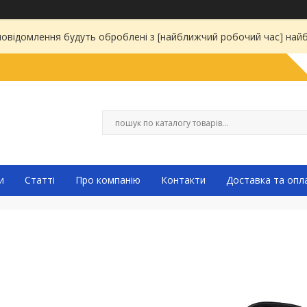
 повідомлення будуть оброблені з [найближчий робочий час] на
и
Статті
Про компанію
Контакти
Доставка та опл