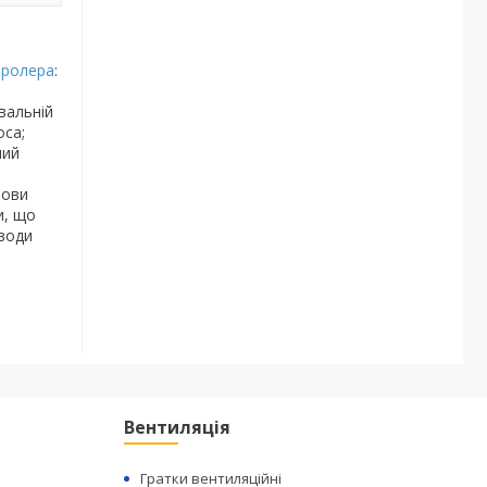
тролера
:
вальній
оса;
ний
:
мови
и, що
 води
Вентиляція
Гратки вентиляційні