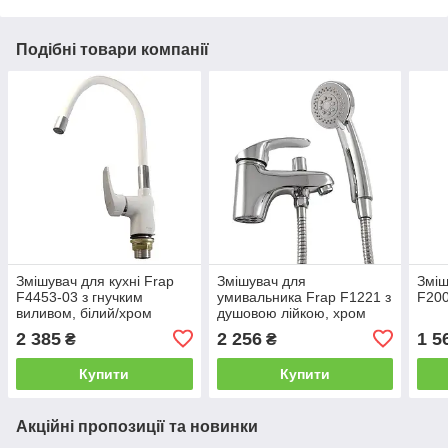
Подібні товари компанії
Змішувач для кухні Frap
Змішувач для
Зміш
F4453-03 з гнучким
умивальника Frap F1221 з
F200
виливом, білий/хром
душовою лійкою, хром
2 385
2 256
1 5
₴
₴
Купити
Купити
Акційні пропозиції та новинки