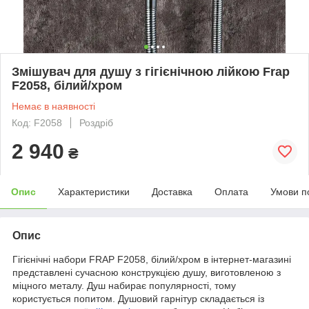
Змішувач для душу з гігієнічною лійкою Frap
F2058, білий/хром
Немає в наявності
Код: F2058
Роздріб
2 940
₴
Опис
Характеристики
Доставка
Оплата
Умови п
Опис
Гігієнічні набори FRAP F2058, білий/хром в інтернет-магазині
представлені сучасною конструкцією душу, виготовленою з
міцного металу. Душ набирає популярності, тому
користується попитом. Душовий гарнітур складається із