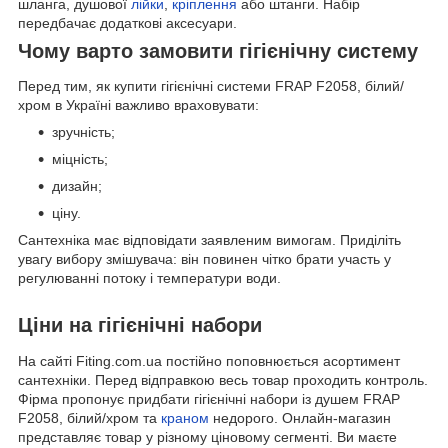
шланга, душової
лійки
,
кріплення
або штанги. Набір
передбачає додаткові аксесуари.
Чому варто замовити гігієнічну систему
Перед тим, як купити гігієнічні системи FRAP F2058, білий/
хром в Україні важливо враховувати:
зручність;
міцність;
дизайн;
ціну.
Сантехніка має відповідати заявленим вимогам. Приділіть
увагу вибору змішувача: він повинен чітко брати участь у
регулюванні потоку і температури води.
Ціни на гігієнічні набори
На сайті Fiting.com.ua постійно поповнюється асортимент
сантехніки. Перед відправкою весь товар проходить контроль.
Фірма пропонує придбати гігієнічні набори із душем FRAP
F2058, білий/хром та
краном
недорого. Онлайн-магазин
представляє товар у різному ціновому сегменті. Ви маєте