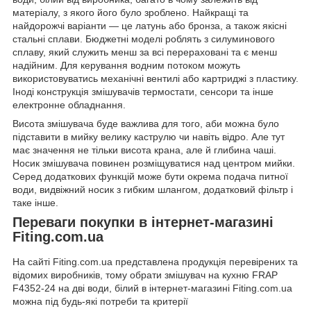
матеріалу, з якого його було зроблено. Найкращі та
найдорожчі варіанти — це латунь або бронза, а також якісні
стальні сплави. Бюджетні моделі роблять з силуминового
сплаву, який служить менш за всі перераховані та є менш
надійним. Для керування водним потоком можуть
використовуватись механічні вентилі або картриджі з пластику.
Іноді конструкція змішувачів термостати, сенсори та інше
електронне обладнання.
Висота змішувача буде важлива для того, аби можна було
підставити в мийку велику каструлю чи навіть відро. Але тут
має значення не тільки висота крана, але й глибина чаші.
Носик змішувача повинен розміщуватися над центром мийки.
Серед додаткових функцій може бути окрема подача питної
води, видвіжний носик з гибким шлангом, додатковий фільтр і
таке інше.
Переваги покупки в інтернет-магазині
Fiting.com.ua
На сайті Fiting.com.ua представлена продукція перевірених та
відомих виробників, тому обрати змішувач на кухню FRAP
F4352-24 на дві води, білий в інтернет-магазині Fiting.com.ua
можна під будь-які потреби та критерії