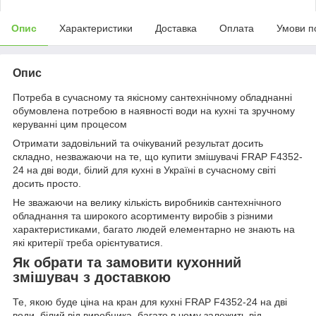
Опис
Характеристики
Доставка
Оплата
Умови п
Опис
Потреба в сучасному та якісному сантехнічному обладнанні
обумовлена потребою в наявності води на кухні та зручному
керуванні цим процесом
Отримати задовільний та очікуваний результат досить
складно, незважаючи на те, що купити змішувачі FRAP F4352-
24 на дві води, білий для кухні в Україні в сучасному світі
досить просто.
Не зважаючи на велику кількість виробників сантехнічного
обладнання та широкого асортименту виробів з різними
характеристиками, багато людей елементарно не знають на
які критерії треба орієнтуватися.
Як обрати та замовити кухонний
змішувач з доставкою
Те, якою буде ціна на кран для кухні FRAP F4352-24 на дві
води, білий від виробника, багато в чому залежить від