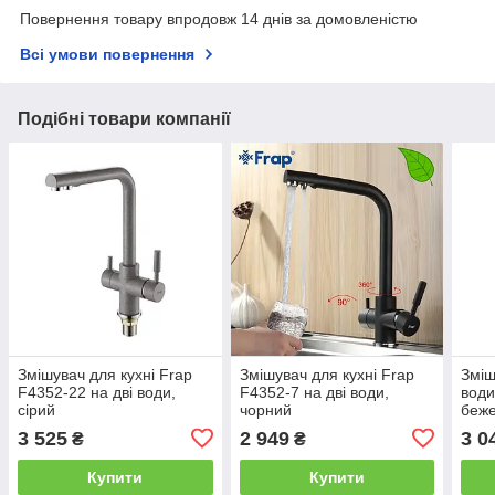
Повернення товару впродовж 14 днів за домовленістю
Всі умови повернення
Подібні товари компанії
Змішувач для кухні Frap
Змішувач для кухні Frap
Зміш
F4352-22 на дві води,
F4352-7 на дві води,
води
сірий
чорний
беж
3 525
2 949
3 0
₴
₴
Купити
Купити