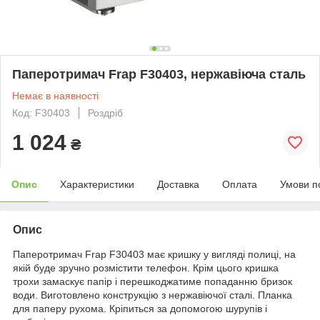
Паперотримач Frap F30403, нержавіюча сталь
Немає в наявності
Код: F30403
Роздріб
1 024
₴
Опис
Характеристики
Доставка
Оплата
Умови п
Опис
Паперотримач Frap F30403 має кришку у вигляді полиці, на
якій буде зручно розмістити телефон. Крім цього кришка
трохи замаскує папір і перешкоджатиме попаданню бризок
води. Виготовлено конструкцію з нержавіючої сталі. Планка
для паперу рухома. Кріпиться за допомогою шурупів і