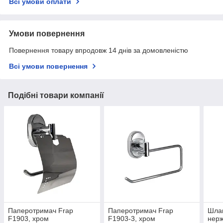
Всі умови оплати
Умови повернення
Повернення товару впродовж 14 днів за домовленістю
Всі умови повернення
Подібні товари компанії
Паперотримач Frap
Паперотримач Frap
Шлан
F1903, хром
F1903-3, хром
нерж