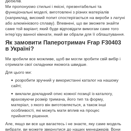
дюбелів.
Ми пропонуємо стильні і якісні, презентабельні та
функціональні моделі, виготовлені з різних матеріалів
(наприклад, високий попит спостерігається на вироби з латуні
або алюмінієвого сплаву). Впевнені, що ви зможете знайти
саме той варіант, який буде відповідати вимогам саме того
інтер’єру ванної кімнати, який ви обрали для її облаштування.
Як замовити Паперотримач Frap F30403
в Україні?
Ми зробили все можливе, щоб ви могли зробити свій вибір і
отримати свої складники якомога швидше.
Для цього ми:
розробити зручний у використанні каталог на нашому
сайті;
виклали докладний опис кожної позиції із каталогу,
враховуючи розмір тримача, його тип та форму,
матеріал, з якого він виготовляється, а також інші
особливості, які можуть мати вплив на процес
прийняття рішення.
Але, якщо ви все ще вагаєтесь і не знаєте, яку саме модель
вибрати, ви можете звернутися до наших менеджерів. Вони