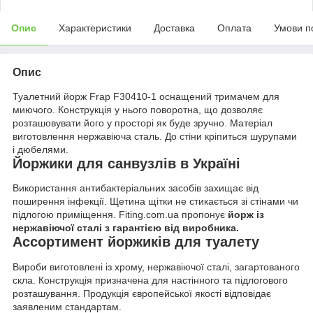
Опис
Характеристики
Доставка
Оплата
Умови п
Опис
Туалетний йорж Frap F30410-1 оснащений тримачем для
миючого. Конструкція у нього поворотна, що дозволяє
розташовувати його у просторі як буде зручно. Матеріал
виготовлення нержавіюча сталь. До стіни кріпиться шурупами
і дюбелями.
Йоржики для санвузлів в Україні
Використання антибактеріальних засобів захищає від
поширення інфекції. Щетина щітки не стикається зі стінами чи
підлогою приміщення. Fiting.com.ua пропонує
йорж із
нержавіючої сталі з гарантією від виробника.
Ассортимент йоржиків для туалету
Вироби виготовлені із хрому, нержавіючої сталі, загартованого
скла. Конструкція призначена для настінного та підлогового
розташування. Продукція європейської якості відповідає
заявленим стандартам.