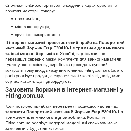
Споживач вибирає гарнітури, виходячи з характеристик та
позитивних сторін товару:
практичність;
міцна конструкція;
зручність використання.
В
інтернет-магазині представлений прайс на Поворотний
настінний йоржик Frap F30410-1 з тримачем для миючого
та інші моделі йоржиків в Україні
, вартісь яких не
перевищує середню межу. Комплекти для ванної кімнати чи
туалету, сантехніка від виробника проходять суворий
контроль, тому вихід з ладу виключений. Fiting.com.ua багато
років реалізує продукцію європейської якості з відповідними
сертифікатами, що підтверджують.
Замовити йоржики в інтернет-магазині у
Fiting.com.ua
Коли потрібно придбати перевірену продукцію, настав час
замовити Поворотний настінний йоржик Frap F30410-1 з
тримачем для миючого від виробника.
Компанія
Fiting.com.ua реалізує недорогі моделі, які споживач може
замовляти у будь-якій кількості.