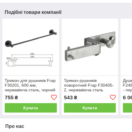
Подібні товари компанії
Тримач для рушників Frap
Тримач рушників
Душе
F30201, 600 мм,
поворотний Frap F30405-
F248
нержавіюча сталь, чорний
2, нержавіюча сталь
- пе
режи
755
543
6 0
₴
₴
Купити
Купити
Про нас