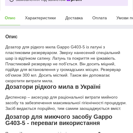
Опис
Характеристики
Доставка
Оплата
Умови п
Опис
Дозатор для рідкого мила Gappo G403-5 із латуні з
пластиковим резервуаром. Зверху нанесений спеціальний
шар із відтінком сатину. Латунь та покриття не іржавіють.
Пластиковий резервуар не поб'ється. Він досить міцний,
підійде для встановлення у громадських місцях. Резервуар
об'ємом 300 мл. Досить місткий. Також він допомагає
скоротити витрати мила.
Дозатори рідкого мила в Україні
Диспенсер – аксесуар для раціональної витрати мийного
засобу та забезпечення максимальної гігієнічності процедури.
Засіб видається порційно, тим самим заощаджується вміст.
Дозатор для миючого засобу Gappo
G403-5 - переваги використання