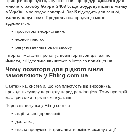
Пристрій скорочує годину гігієнічних процедур.
Дозатор для
миючого засобу Gappo G403-5, що вбудовується в мийку
в Україні
, має подає пристрій. Виріб підходить для ванної,
туалету та душових. Представлена продукція може
відрізнятися:
простотою використання;
економічністю;
регулюванням подачі засобу.
Інтернет-магазин пропонує повні гарнітури для ванної
кімнати, які ідеально впишуться в інтер'єр приміщення.
Чому дозатори для рідкого мила
замовляють у Fiting.com.ua
Сантехніка, системи, що комплектують від виробника,
проходять сувору перевірку перед реалізацією. Тому пристрій
має тривалий термін експлуатації.
Переваги покупки у Fiting.com.ua:
акції та спецпропозиції;
доставка;
якісна продукція із тривалим терміном експлуатації.