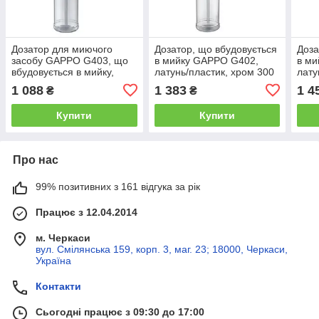
Дозатор для миючого
Дозатор, що вбудовується
Доза
засобу GAPPO G403, що
в мийку GAPPO G402,
в ми
вбудовується в мийку,
латунь/пластик, хром 300
лату
латунь/пластик, сатин 300
мл
300 
1 088
1 383
1 4
₴
₴
мл
Купити
Купити
Про нас
99% позитивних з 161 відгука за рік
Працює з 12.04.2014
м. Черкаси
вул. Смілянська 159, корп. 3, маг. 23; 18000, Черкаси,
Україна
Контакти
Сьогодні працює з 09:30 до 17:00