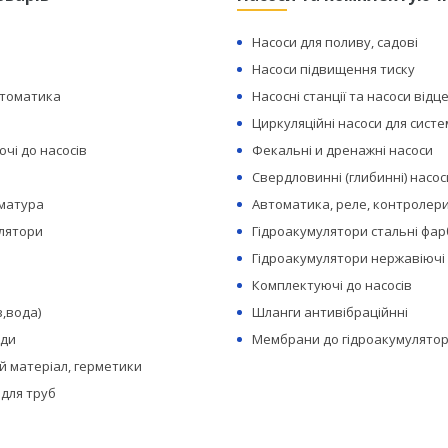
Насоси для поливу, садові
Насоси підвищення тиску
втоматика
Насосні станції та насоси відц
Циркуляційні насоси для сист
чі до насосів
Фекальні и дренажні насоси
Свердловинні (глибинні) насос
рматура
Автоматика, реле, контролери
лятори
Гідроакумулятори стальні фар
Гідроакумулятори нержавіючі
Комплектуючі до насосів
з,вода)
Шланги антивібраційнні
оди
Мембрани до гідроакумулятор
 матеріал, герметики
 для труб