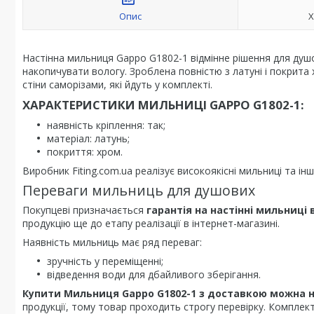
Опис
Х
Настінна мильниця Gappo G1802-1 відмінне рішення для душо
накопичувати вологу. Зроблена повністю з латуні і покрита х
стіни саморізами, які йдуть у комплекті.
ХАРАКТЕРИСТИКИ МИЛЬНИЦІ GAPPO G1802-1:
наявність кріплення: так;
матеріал: латунь;
покриття: хром.
Виробник Fiting.com.ua реалізує високоякісні мильниці та ін
Переваги мильниць для душових
Покупцеві призначається
гарантія на настінні мильниці
продукцію ще до етапу реалізації в інтернет-магазині.
Наявність мильниць має ряд переваг:
зручність у переміщенні;
відведення води для дбайливого зберігання.
Купити Мильниця Gappo G1802-1 з доставкою можна н
продукції, тому товар проходить строгу перевірку. Комплек