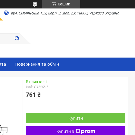
Кошик
вул. Смілянська 159, корп. 3, маг. 23; 18000, Черкаси, Україна
ата
Повернення та обмін
В наявності
Код:
G1802-1
761 ₴
Купити
Купити з