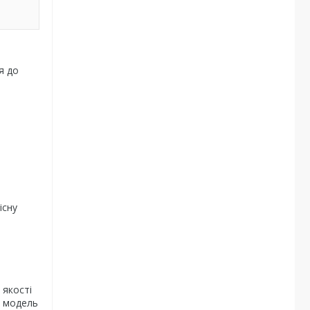
я до
існу
 якості
а модель