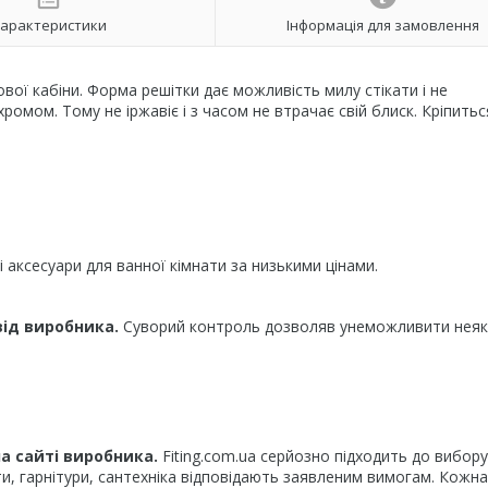
арактеристики
Інформація для замовлення
вої кабіни. Форма решітки дає можливість милу стікати і не
ромом. Тому не іржавіє і з часом не втрачає свій блиск. Кріпитьс
ші аксесуари для ванної кімнати за низькими цінами.
 від виробника.
Суворий контроль дозволяв унеможливити неяк
а сайті виробника.
Fiting.com.ua серйозно підходить до вибору
ти, гарнітури, сантехніка відповідають заявленим вимогам. Кожн