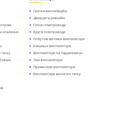
Гратки вентиляційні
Дверцята ревізійні
ентрові
Плоскі повітроводи
ем опалення
Круглі повітроводи
Побутові витяжні вентилятори
и
Канальні вентилятори
 тиску
Вентилятори на підшипниках
бовані
Тихі вентилятори
Промислові вентилятори
Вентилятори високого тиску
ів