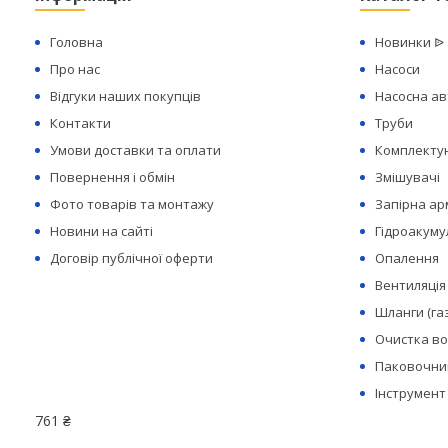
Головна
Новинки ᐉ
Про нас
Насоси
Відгуки наших покупців
Насосна а
Контакти
Труби
Умови доставки та оплати
Комплектую
Повернення і обмін
Змішувачі
Фото товарів та монтажу
Запірна а
Новини на сайті
Гідроакуму
Договір публічної оферти
Опалення
Вентиляція
Шланги (га
Очистка в
Паковочний
Інструмент
761 ₴