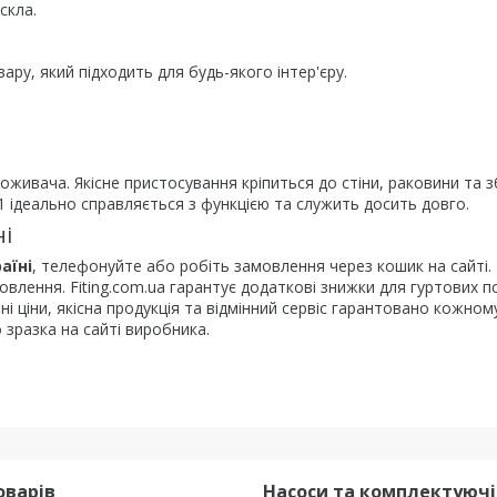
скла.
ру, який підходить для будь-якого інтер'єру.
оживача. Якісне пристосування кріпиться до стіни, раковини та з
 ідеально справляється з функцією та служить досить довго.
ні
аїні
, телефонуйте або робіть замовлення через кошик на сайті.
ення. Fiting.com.ua гарантує додаткові знижки для гуртових по
ціни, якісна продукція та відмінний сервіс гарантовано кожном
 зразка на сайті виробника.
оварів
Насоси та комплектуючі