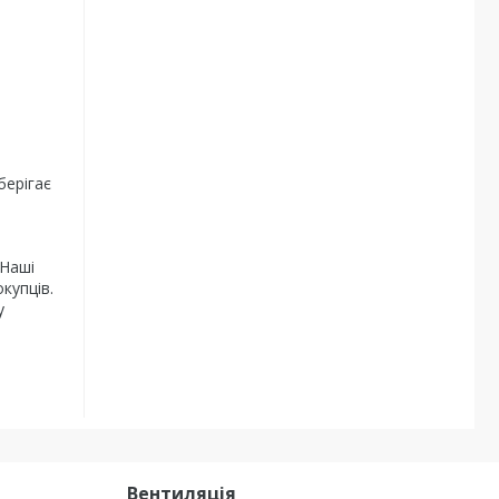
берігає
 Наші
купців.
у
Вентиляція