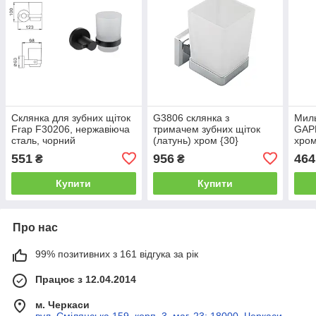
Склянка для зубних щіток
G3806 склянка з
Миль
Frap F30206, нержавіюча
тримачем зубних щіток
GAPP
сталь, чорний
(латунь) хром {30}
хро
551
956
464
₴
₴
Купити
Купити
Про нас
99% позитивних з 161 відгука за рік
Працює з 12.04.2014
м. Черкаси
вул. Смілянська 159, корп. 3, маг. 23; 18000, Черкаси,