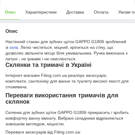
Опис
Характеристики
Доставка
Оплата
Умови п
Опис
Настінний стакан для зубних щіток GAPPO G1806 зроблений
зі
скла
. Легко чиститься, міцний, кріпиться на стіну, що
дозволяє звільнити місце біля умивальника. Ручка виконана з
латуні - не іржавіє і не окислюється.
Склянки та тримачі в Україні
Інтернет-магазин Fiting.com.ua реалізує аксесуари,
комплекти, сантехніку для ванни та туалету високої якості для
споживача.
Переваги використання тримачів для
склянок
Склянка для зубних щіток GAPPO G1806 прикрасить і зробить
комфортну ванну кімнату. Вибрані складники відрізняються
зовнішнім виглядом, міцністю.
Переваги аксесуарів від Fiting.com.ua: