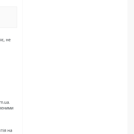
є, не
m.ua.
вленими
тія на