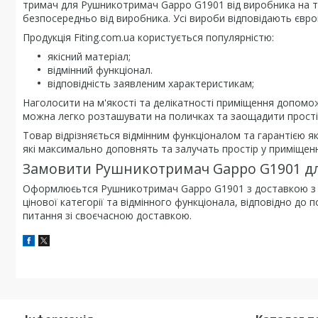
тримач для Рушникотримач Gappo G1901 від виробника на тр
безпосередньо від виробника. Усі вироби відповідають євро
Продукція Fiting.com.ua користується популярністю:
якісний матеріал;
відмінний функціонал.
відповідність заявленим характеристикам;
Наголосити на м'якості та делікатності приміщення допоможу
можна легко розташувати на поличках та заощадити прості
Товар відрізняється відмінним функціоналом та гарантією як
які максимально доповнять та залучать простір у приміщенн
Замовити Рушникотримач Gappo G1901 для 
Оформлюєьтся Рушникотримач Gappo G1901 з доставкою з д
цінової категорії та відмінного функціонала, відповідно до
питання зі своєчасною доставкою.