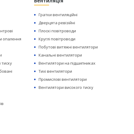
Вентиляція
Гратки вентиляційні
Дверцята ревізійні
ентрові
Плоскі повітроводи
ем опалення
Круглі повітроводи
Побутові витяжні вентилятори
и
Канальні вентилятори
 тиску
Вентилятори на підшипниках
бовані
Тихі вентилятори
Промислові вентилятори
Вентилятори високого тиску
ів