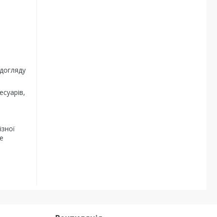
 догляду
есуарів,
ізної
е