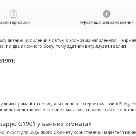
арактеристики
Інформація для замовлення
 дизайні. Зроблений з латуні з хромовим напиленням. Не іржаві
за, по два з кожного боку, тому здатний витримувати великі
1901:
шникотримачі та полиці для ванної в інтернет-магазині Fiting.co
оделі, представлені в інтернет-магазині, справляються з поста
appo G1901 у ванних кімнатах
сокої якості для будь-якого бюджету користувача. Надається гаран