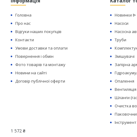
Інформація
Каталог т
Головна
Новинки ᐉ
Про нас
Насоси
Відгуки наших покупців
Насосна а
Контакти
Труби
Умови доставки та оплати
Комплектую
Повернення і обмін
Змішувачі
Фото товарів та монтажу
Запірна а
Новини на сайті
Гідроакуму
Договір публічної оферти
Опалення
Вентиляція
Шланги (га
Очистка в
Паковочний
Інструмент
1 572 ₴