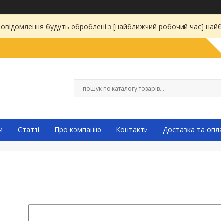
 повідомлення будуть оброблені з [найближчий робочий час] на
и
Статті
Про компанію
Контакти
Доставка та опл