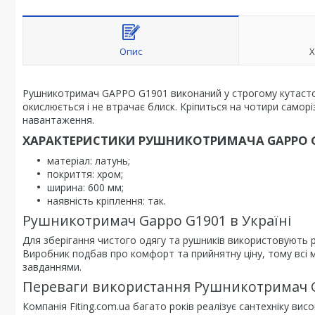
Опис
Х
Рушникотримач GAPPO G1901 виконаний у строгому кутастому
окислюється і не втрачає блиск. Кріпиться на чотири саморі
навантаження.
ХАРАКТЕРИСТИКИ РУШНИКОТРИМАЧА GAPPO G
матеріал: латунь;
покриття: хром;
ширина: 600 мм;
наявність кріплення: так.
Рушникотримач Gappo G1901 в Україні
Для зберігання чистого одягу та рушників використовують ру
Виробник подбав про комфорт та прийнятну ціну, тому всі м
завданнями.
Переваги використання Рушникотримач G
Компанія Fiting.com.ua багато років реалізує сантехніку ви