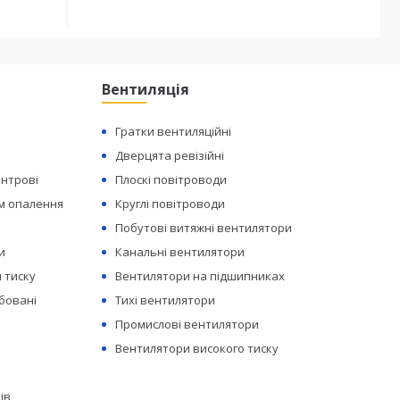
Вентиляція
Гратки вентиляційні
Дверцята ревізійні
ентрові
Плоскі повітроводи
ем опалення
Круглі повітроводи
Побутові витяжні вентилятори
и
Канальні вентилятори
 тиску
Вентилятори на підшипниках
бовані
Тихі вентилятори
Промислові вентилятори
Вентилятори високого тиску
ів