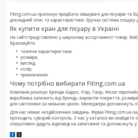
Fiting.com.ua пропонує придбати змішувачі для пісуарів та
докладний опис та характеристики. Зручна система пошуку д
Як купити кран для пісуару в Україні
На сайті представлено у широкому ассортименті товар. Виб
Враховуйте:
технічні характеристики;
розміри;
вигляд;
колір;
призначення.
Чому потрібно вибирати Fiting.com.ua
Компанія реалізує бренди Gappo, Frap, Faop, Wezer європейс
виробника залежить від бренду, варіантів покриття, розмірі
для сантехніки за низькою ціною. Менеджери допоможуть о
Для нас немає нездійсненних завдань. Фірма Fiting.com.ua 
проходить суворий контроль. У нас у каталозі ви знайдете
оперативно дадуть відповіді на запитання та допоможуть у 