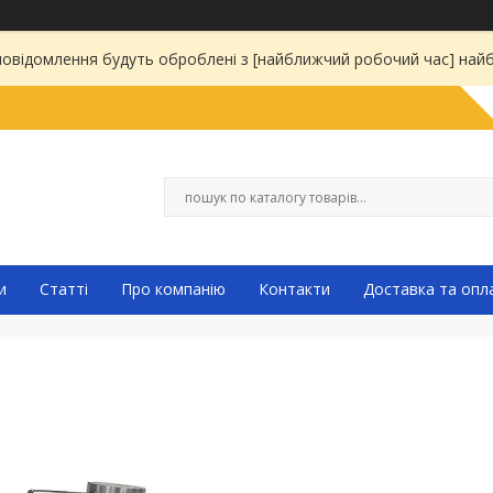
 повідомлення будуть оброблені з [найближчий робочий час] на
и
Статті
Про компанію
Контакти
Доставка та опл