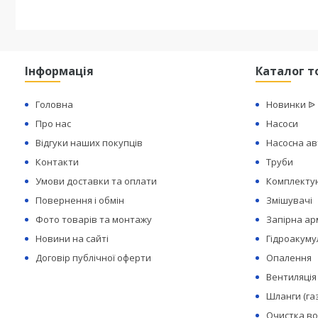
Інформація
Каталог т
Головна
Новинки ᐉ
Про нас
Насоси
Відгуки наших покупців
Насосна а
Контакти
Труби
Умови доставки та оплати
Комплектую
Повернення і обмін
Змішувачі
Фото товарів та монтажу
Запірна а
Новини на сайті
Гідроакуму
Договір публічної оферти
Опалення
Вентиляція
Шланги (га
Очистка в