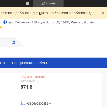
Кошик
йближчого робочого дня [дата найближчого робочого дня].
вул. Смілянська 159, корп. 3, маг. 23; 18000, Черкаси, Україна
ата
Повернення та обмін
Немає в наявності
Код:
EKO2A-01
871 ₴
+380666800832