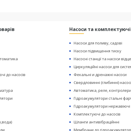
оварів
Насоси та комплектуючі
Насоси для поливу, садові
Насоси підвищення тиску
втоматика
Насосні станції та насоси відц
Циркуляційні насоси для сист
чі до насосів
Фекальні и дренажні насоси
Свердловинні (глибинні) насос
рматура
Автоматика, реле, контролери
лятори
Гідроакумулятори стальні фар
Гідроакумулятори нержавіючі
Комплектуючі до насосів
з,вода)
Шланги антивібраційнні
оди
Мембрани до гідроакумулятор