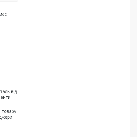
 має
таль від
менти
я товару
еджери