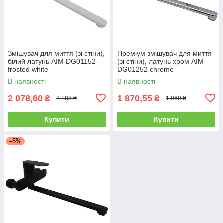
Змішувач для миття (зі стіни),
Преміум змішувач для миття
білий латунь AIM DG01152
(зі стіни), латунь хром AIM
frosted white
DG01252 chrome
В наявності
В наявності
2 078,60
1 870,55
₴
₴
2 188 ₴
1 969 ₴
Купити
Купити
–5%