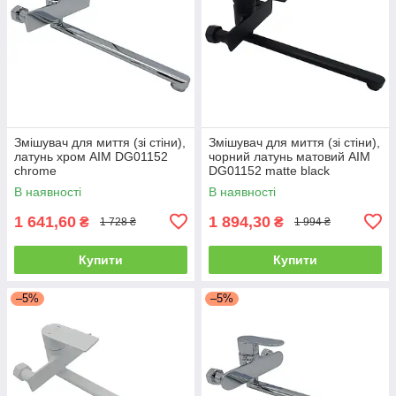
Змішувач для миття (зі стіни),
Змішувач для миття (зі стіни),
латунь хром AIM DG01152
чорний латунь матовий AIM
chrome
DG01152 matte black
В наявності
В наявності
1 641,60
1 894,30
₴
₴
1 728 ₴
1 994 ₴
Купити
Купити
–5%
–5%