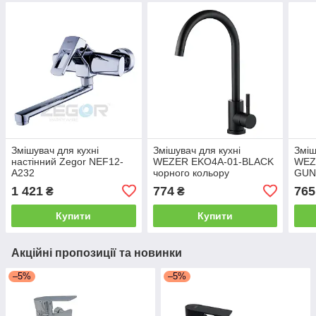
Змішувач для кухні
Змішувач для кухні
Зміш
настінний Zegor NEF12-
WEZER EKO4A-01-BLACK
WEZ
A232
чорного кольору
GUN
вили
1 421
774
765
₴
₴
збро
Купити
Купити
Акційні пропозиції та новинки
–5%
–5%