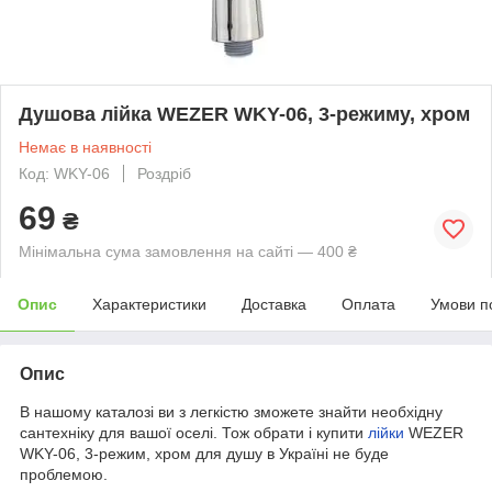
Душова лійка WEZER WKY-06, 3-режиму, хром
Немає в наявності
Код: WKY-06
Роздріб
69
₴
Мінімальна сума замовлення на сайті — 400 ₴
Опис
Характеристики
Доставка
Оплата
Умови п
Опис
В нашому каталозі ви з легкістю зможете знайти необхідну
сантехніку для вашої оселі. Тож обрати і купити
лійки
WEZER
WKY-06, 3-режим, хром для душу в Україні не буде
проблемою.