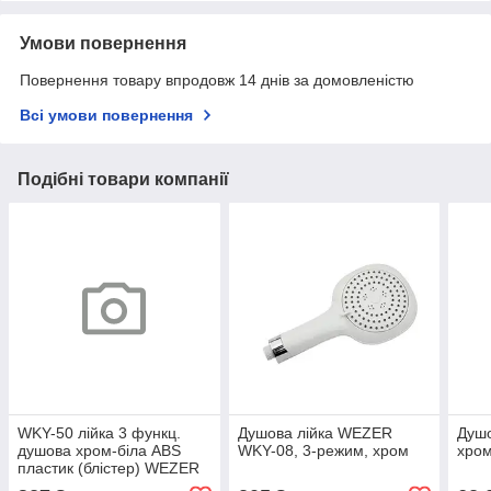
Умови повернення
Повернення товару впродовж 14 днів за домовленістю
Всі умови повернення
Подібні товари компанії
WKY-50 лійка 3 функц.
Душова лійка WEZER
Душо
душова хром-біла ABS
WKY-08, 3-режим, хром
хром
пластик (блістер) WEZER
{20/1}