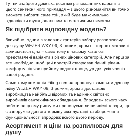
Тут ви знайдете декілька десятків різноманітних варіантів
цього сантехнічного приладдя – з цього різноманіття ви точно
зможете вибрати саме той, який буде максимально
відповідати функціональним та естетичним вимогам.
Як підібрати відповідну модель?
Звичайно, одним з головних критеріїв вибору розпилювачу
для душу WEZER WKY-06, 3-режим, хром в інтернет-магазині
залишається ціна – саме тому в нашому каталозі
представлені варіанти з різних цінових категорій. Але перш за
все необхідно, щоб цей пристрій створював гідний рівень
комфорту під час прийому водних процедур для усіх членів
вашої родини.
Саме тому компанія Fiting.com.ua пропонує замовити душову
лійку WEZER WKY-06, 3-режим, хром з доставкою
виробництва найбільш відомих та надійних світових
виробників сантехнічного обладнання. Впродовж всього часу
роботи на цьому ринку ми пропонуємо лише якісні товари, що
є запорукою довгого терміну експлуатації та збереження
функціональності впродовж всього цього періоду.
Асортимент и ціни на розпилювач для
душу